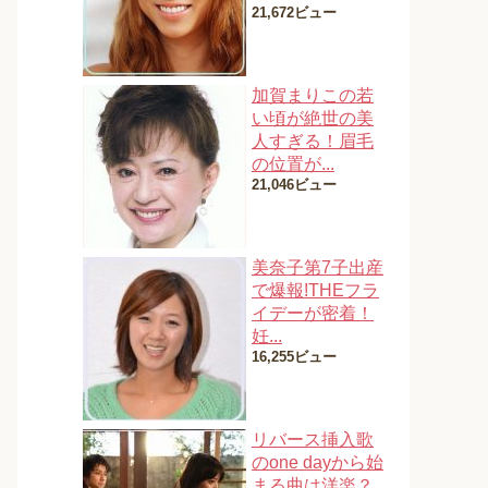
21,672ビュー
加賀まりこの若
い頃が絶世の美
人すぎる！眉毛
の位置が...
21,046ビュー
美奈子第7子出産
で爆報!THEフラ
イデーが密着！
妊...
16,255ビュー
リバース挿入歌
のone dayから始
まる曲は洋楽？...