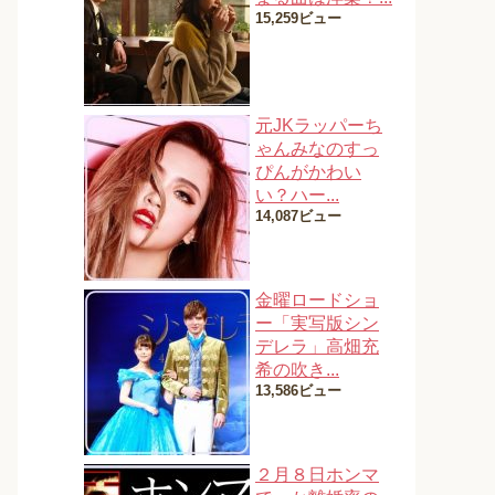
15,259ビュー
元JKラッパーち
ゃんみなのすっ
ぴんがかわい
い？ハー...
14,087ビュー
金曜ロードショ
ー「実写版シン
デレラ」高畑充
希の吹き...
13,586ビュー
２月８日ホンマ