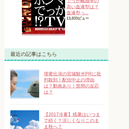
でっか離婚率の
高い血液型は？
血液型っ...
13,033ビュー
最近の記事はこちら
壇蜜出演の宮城観光PRに批
判殺到！配信中止の理由
は？動画あり！世間の反応
は？
【2017冷夏】残暑はいつま
で続く？涼しくなりこのま
ま秋へ？