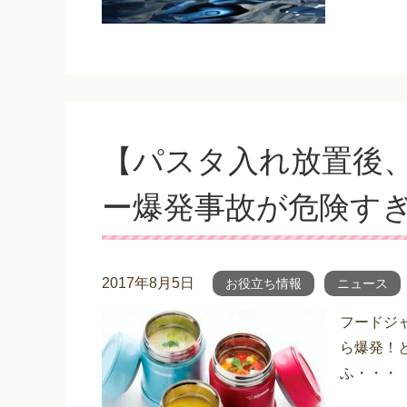
【パスタ入れ放置後
ー爆発事故が危険す
2017年8月5日
お役立ち情報
ニュース
フードジ
ら爆発！
ふ・・・