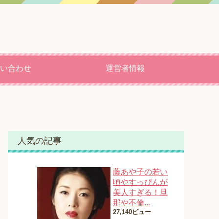
い合わせ
運営者情報
人気の記事
藤あや子の若い
頃やすっぴんが
美人すぎる！旦
那や不倫...
27,140ビュー