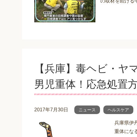
の取材を続ける
【兵庫】毒ヘビ・ヤ
男児重体！応急処置
2017年7月30日
ニュース
ヘルスケア
兵庫県伊
重体にな