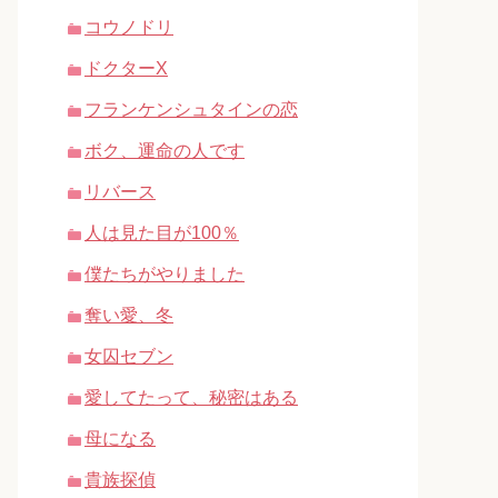
コウノドリ
ドクターX
フランケンシュタインの恋
ボク、運命の人です
リバース
人は見た目が100％
僕たちがやりました
奪い愛、冬
女囚セブン
愛してたって、秘密はある
母になる
貴族探偵