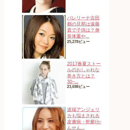
バレリーナ吉田
都の旦那は遠藤
貴で子供は？身
長体重や...
25,278ビュー
2017春夏ストー
ルのおしゃれな
巻き方とは？
30~...
23,698ビュー
道端アンジェリ
カも悩まされる
皮膚病・乾癬(か
んせん...