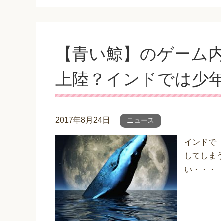
【青い鯨】のゲーム
上陸？インドでは少
2017年8月24日
ニュース
インドで
してしま
い・・・