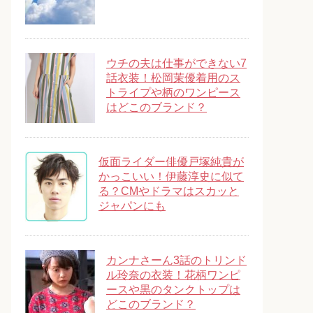
ウチの夫は仕事ができない7
話衣装！松岡茉優着用のス
トライプや柄のワンピース
はどこのブランド？
仮面ライダー俳優戸塚純貴が
かっこいい！伊藤淳史に似て
る？CMやドラマはスカッと
ジャパンにも
カンナさーん3話のトリンド
ル玲奈の衣装！花柄ワンピ
ースや黒のタンクトップは
どこのブランド？