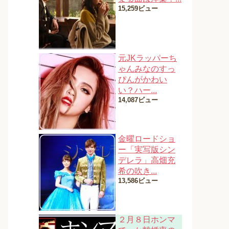
15,259ビュー
元JKラッパーち
ゃんみなのすっ
ぴんがかわい
い？ハー...
14,087ビュー
金曜ロードショ
ー「実写版シン
デレラ」高畑充
希の吹き...
13,586ビュー
２月８日ホンマ