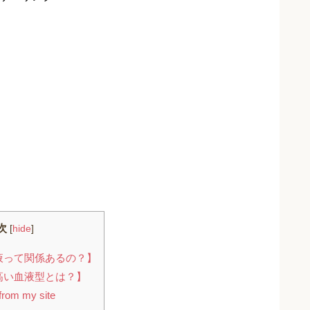
次
[
hide
]
液って関係あるの？】
高い血液型とは？】
rom my site