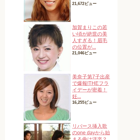
21,672ビュー
加賀まりこの若
い頃が絶世の美
人すぎる！眉毛
の位置が...
21,046ビュー
美奈子第7子出産
で爆報!THEフラ
イデーが密着！
妊...
16,255ビュー
リバース挿入歌
のone dayから始
まる曲は洋楽？...