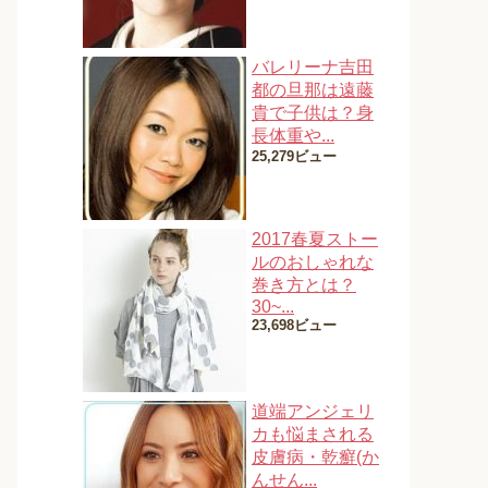
バレリーナ吉田
都の旦那は遠藤
貴で子供は？身
長体重や...
25,279ビュー
2017春夏ストー
ルのおしゃれな
巻き方とは？
30~...
23,698ビュー
道端アンジェリ
カも悩まされる
皮膚病・乾癬(か
んせん...