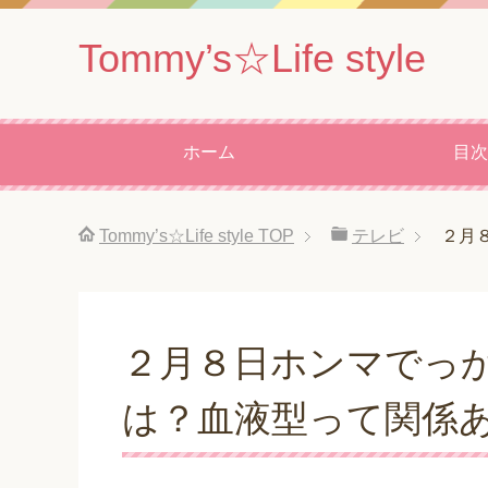
Tommy’s☆Life style
ホーム
目次
Tommy’s☆Life style
TOP
テレビ
２月
２月８日ホンマでっ
は？血液型って関係