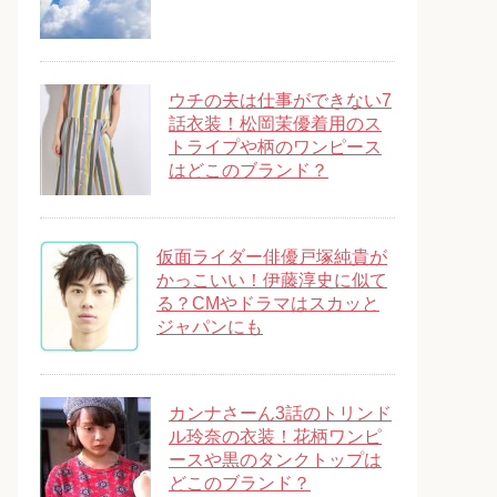
ウチの夫は仕事ができない7
話衣装！松岡茉優着用のス
トライプや柄のワンピース
はどこのブランド？
仮面ライダー俳優戸塚純貴が
かっこいい！伊藤淳史に似て
る？CMやドラマはスカッと
ジャパンにも
カンナさーん3話のトリンド
ル玲奈の衣装！花柄ワンピ
ースや黒のタンクトップは
どこのブランド？