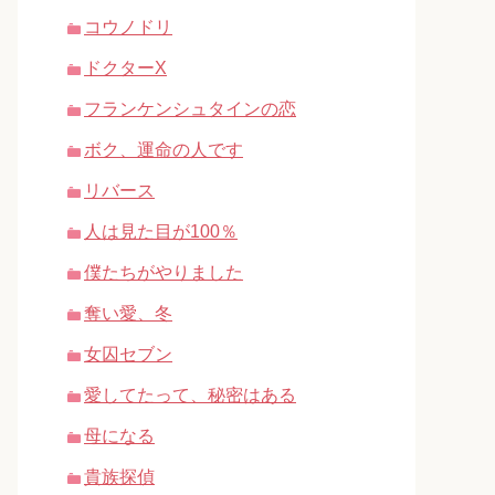
コウノドリ
ドクターX
フランケンシュタインの恋
ボク、運命の人です
リバース
人は見た目が100％
僕たちがやりました
奪い愛、冬
女囚セブン
愛してたって、秘密はある
母になる
貴族探偵