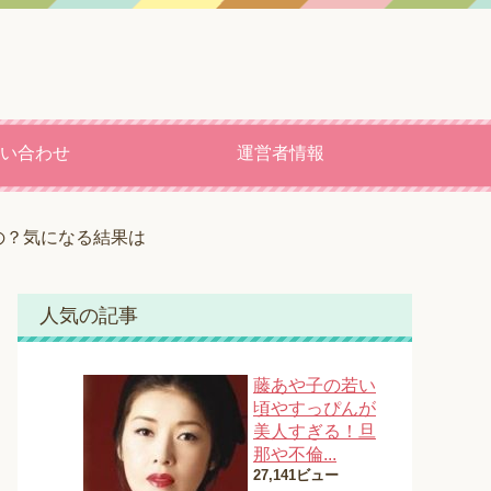
い合わせ
運営者情報
の？気になる結果は
人気の記事
藤あや子の若い
頃やすっぴんが
美人すぎる！旦
那や不倫...
27,141ビュー