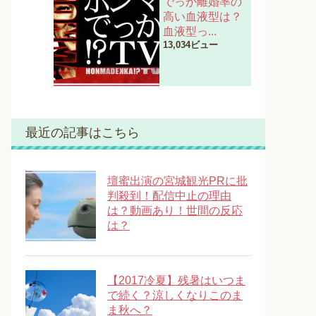
でっか離婚率の
高い血液型は？
血液型っ...
13,034ビュー
最近の記事はこちら
壇蜜出演の宮城観光PRに批
判殺到！配信中止の理由
は？動画あり！世間の反応
は？
【2017冷夏】残暑はいつま
で続く？涼しくなりこのま
ま秋へ？