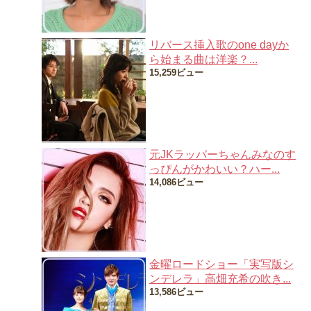
リバース挿入歌のone dayか
ら始まる曲は洋楽？...
15,259ビュー
元JKラッパーちゃんみなのす
っぴんがかわいい？ハー...
14,086ビュー
金曜ロードショー「実写版シ
ンデレラ」高畑充希の吹き...
13,586ビュー