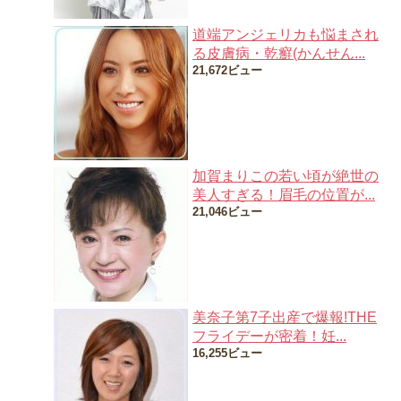
道端アンジェリカも悩まされ
る皮膚病・乾癬(かんせん...
21,672ビュー
加賀まりこの若い頃が絶世の
美人すぎる！眉毛の位置が...
21,046ビュー
美奈子第7子出産で爆報!THE
フライデーが密着！妊...
16,255ビュー