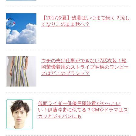
【2017冷夏】残暑はいつまで続く？涼し
くなりこのまま秋へ？
ウチの夫は仕事ができない7話衣装！松
岡茉優着用のストライプや柄のワンピー
スはどこのブランド？
仮面ライダー俳優戸塚純貴がかっこい
い！伊藤淳史に似てる？CMやドラマはス
カッとジャパンにも