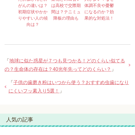
がんの違いは？
は高校で交際期
体調不良や憂鬱
初期症状やかか
間は？テニミュ
になるのか？効
りやすい人の傾
降板の理由も
果的な対処法！
向は？
「
地球に似た惑星が７つも見つかる！どのくらい似てる
の？生命体の存在は？40光年先ってどのくらい？
」
「
子供の歯磨き粉はいつから使う？おすすめ虫歯になり
にくいフッ素入り5選！
」
人気の記事