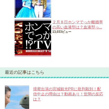
２月８日ホンマでっか離婚率
の高い血液型は？血液型っ...
13,033ビュー
最近の記事はこちら
壇蜜出演の宮城観光PRに批判殺到！配
信中止の理由は？動画あり！世間の反応
は？