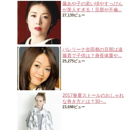
藤あや子の若い頃やすっぴん
が美人すぎる！旦那や不倫...
27,139ビュー
バレリーナ吉田都の旦那は遠
藤貴で子供は？身長体重や...
25,275ビュー
2017春夏ストールのおしゃれ
な巻き方とは？30~...
23,698ビュー