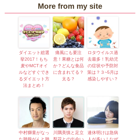
More from my site
ダイエット総選
痛風にも要注
ロタウイルス過
挙2017！もち
意！果糖とは何
去最多！乳幼児
麦やMCTオイ
か？どんな食品
の症状や予防対
ルなどすぐでき
に含まれてる？
策は？３~5月は
るダイエット方
太る？
感染しやすい？
法まとめ！
中村獅童がなっ
川隅美慎と足立
連休明けは急病
た肺腺がんと肺
梨花との出会い
人が多い！なぜ