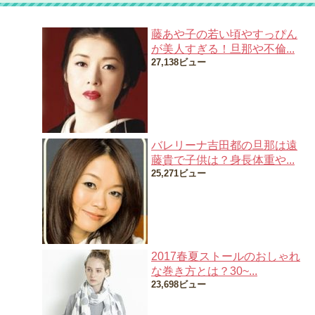
藤あや子の若い頃やすっぴん
が美人すぎる！旦那や不倫...
27,138ビュー
バレリーナ吉田都の旦那は遠
藤貴で子供は？身長体重や...
25,271ビュー
2017春夏ストールのおしゃれ
な巻き方とは？30~...
23,698ビュー