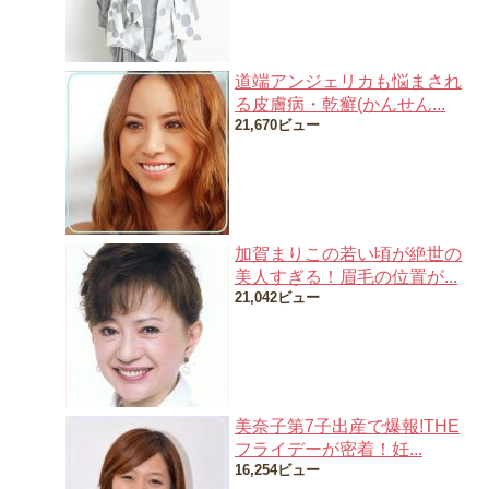
道端アンジェリカも悩まされ
る皮膚病・乾癬(かんせん...
21,670ビュー
加賀まりこの若い頃が絶世の
美人すぎる！眉毛の位置が...
21,042ビュー
美奈子第7子出産で爆報!THE
フライデーが密着！妊...
16,254ビュー