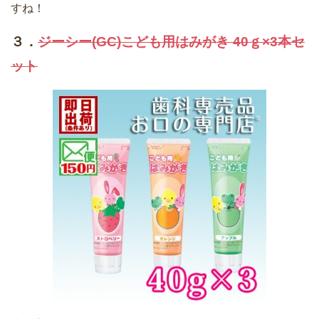
すね！
３．
ジーシー(GC)こども用はみがき 40ｇ×3本セ
ット