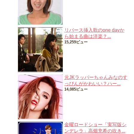
リバース挿入歌のone dayか
ら始まる曲は洋楽？...
15,259ビュー
元JKラッパーちゃんみなのす
っぴんがかわいい？ハー...
14,085ビュー
金曜ロードショー「実写版シ
ンデレラ」高畑充希の吹き...