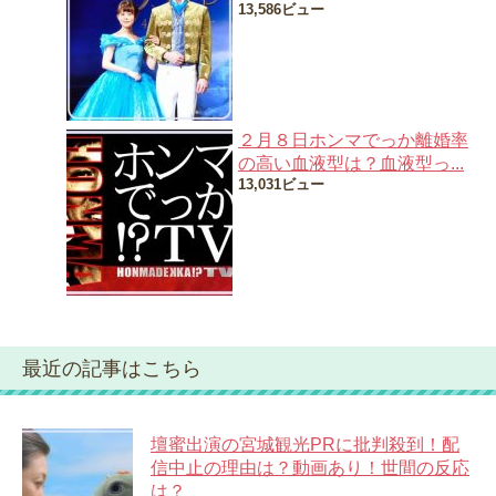
13,586ビュー
２月８日ホンマでっか離婚率
の高い血液型は？血液型っ...
13,031ビュー
最近の記事はこちら
壇蜜出演の宮城観光PRに批判殺到！配
信中止の理由は？動画あり！世間の反応
は？