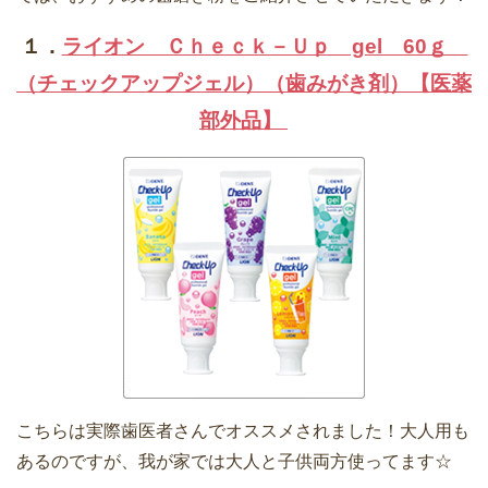
１．
ライオン Ｃｈｅｃｋ－Ｕｐ gel 60ｇ
（チェックアップジェル）（歯みがき剤）【医薬
部外品】
こちらは実際歯医者さんでオススメされました！大人用も
あるのですが、我が家では大人と子供両方使ってます☆