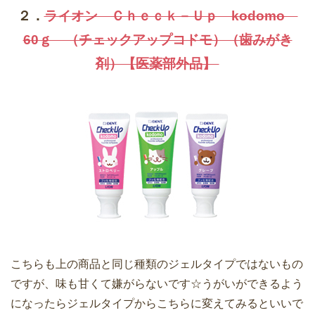
２．
ライオン Ｃｈｅｃｋ－Ｕｐ kodomo
60ｇ （チェックアップコドモ）（歯みがき
剤）【医薬部外品】
こちらも上の商品と同じ種類のジェルタイプではないもの
ですが、味も甘くて嫌がらないです☆うがいができるよう
になったらジェルタイプからこちらに変えてみるといいで