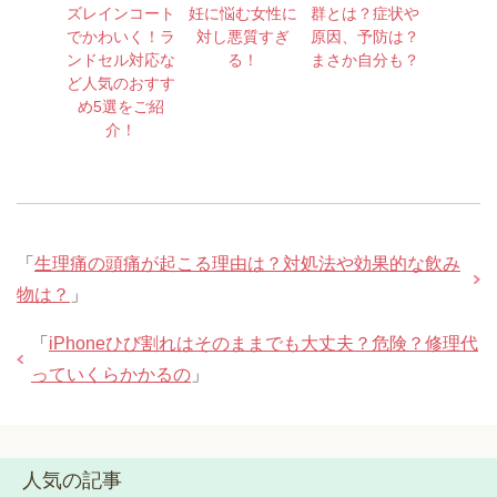
ズレインコート
妊に悩む女性に
群とは？症状や
でかわいく！ラ
対し悪質すぎ
原因、予防は？
ンドセル対応な
る！
まさか自分も？
ど人気のおすす
め5選をご紹
介！
「
生理痛の頭痛が起こる理由は？対処法や効果的な飲み
物は？
」
「
iPhoneひび割れはそのままでも大丈夫？危険？修理代
っていくらかかるの
」
人気の記事