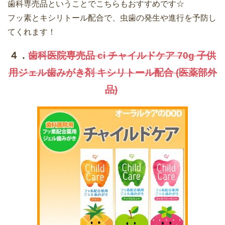
歯科専売品ということでこちらもおすすめです☆
フッ素とキシリトール配合で、虫歯の発生や進行を予防し
てくれます！
４．
歯科医院専売品 ci チャイルドケア 70g 子供
用ジェル歯みがき剤 キシリトール配合 (医薬部外
品)