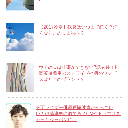
【2017冷夏】残暑はいつまで続く？涼し
くなりこのまま秋へ？
ウチの夫は仕事ができない7話衣装！松
岡茉優着用のストライプや柄のワンピー
スはどこのブランド？
仮面ライダー俳優戸塚純貴がかっこい
い！伊藤淳史に似てる？CMやドラマはス
カッとジャパンにも