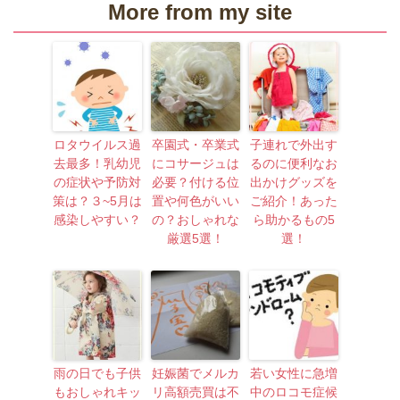
More from my site
ロタウイルス過
卒園式・卒業式
子連れで外出す
去最多！乳幼児
にコサージュは
るのに便利なお
の症状や予防対
必要？付ける位
出かけグッズを
策は？３~5月は
置や何色がいい
ご紹介！あった
感染しやすい？
の？おしゃれな
ら助かるもの5
厳選5選！
選！
雨の日でも子供
妊娠菌でメルカ
若い女性に急増
もおしゃれキッ
リ高額売買は不
中のロコモ症候