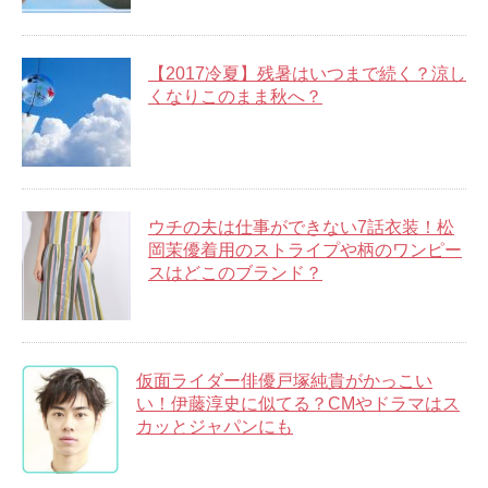
【2017冷夏】残暑はいつまで続く？涼し
くなりこのまま秋へ？
ウチの夫は仕事ができない7話衣装！松
岡茉優着用のストライプや柄のワンピー
スはどこのブランド？
仮面ライダー俳優戸塚純貴がかっこい
い！伊藤淳史に似てる？CMやドラマはス
カッとジャパンにも