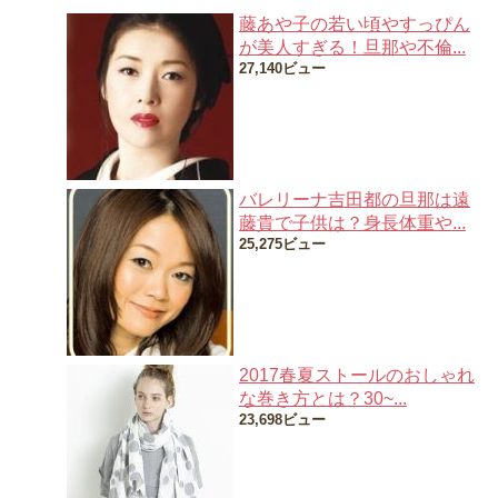
藤あや子の若い頃やすっぴん
が美人すぎる！旦那や不倫...
27,140ビュー
バレリーナ吉田都の旦那は遠
藤貴で子供は？身長体重や...
25,275ビュー
2017春夏ストールのおしゃれ
な巻き方とは？30~...
23,698ビュー