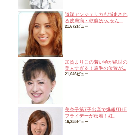
道端アンジェリカも悩まされ
る皮膚病・乾癬(かんせん...
21,672ビュー
加賀まりこの若い頃が絶世の
美人すぎる！眉毛の位置が...
21,046ビュー
美奈子第7子出産で爆報!THE
フライデーが密着！妊...
16,255ビュー