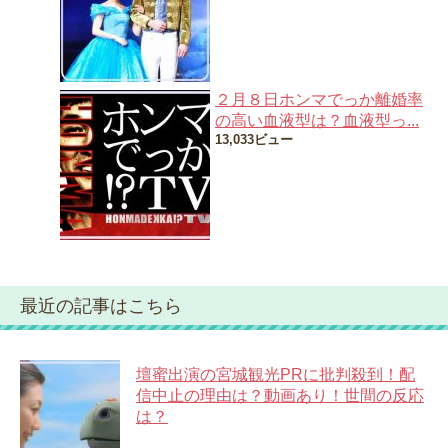
２月８日ホンマでっか離婚率
の高い血液型は？血液型っ...
13,033ビュー
最近の記事はこちら
壇蜜出演の宮城観光PRに批判殺到！配
信中止の理由は？動画あり！世間の反応
は？