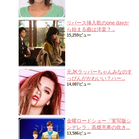
リバース挿入歌のone dayか
ら始まる曲は洋楽？...
15,259ビュー
元JKラッパーちゃんみなのす
っぴんがかわいい？ハー...
14,087ビュー
金曜ロードショー「実写版シ
ンデレラ」高畑充希の吹き...
13,586ビュー