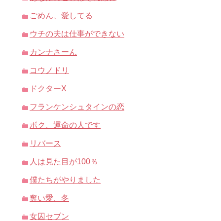
ごめん、愛してる
ウチの夫は仕事ができない
カンナさーん
コウノドリ
ドクターX
フランケンシュタインの恋
ボク、運命の人です
リバース
人は見た目が100％
僕たちがやりました
奪い愛、冬
女囚セブン