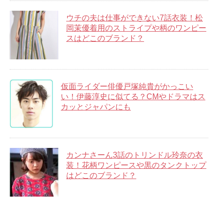
ウチの夫は仕事ができない7話衣装！松
岡茉優着用のストライプや柄のワンピー
スはどこのブランド？
仮面ライダー俳優戸塚純貴がかっこい
い！伊藤淳史に似てる？CMやドラマはス
カッとジャパンにも
カンナさーん3話のトリンドル玲奈の衣
装！花柄ワンピースや黒のタンクトップ
はどこのブランド？