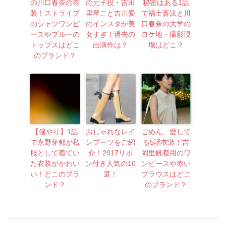
の川口春奈の衣
の元子役・吉田
秘密はある1話
装！ストライプ
里琴こと吉川愛
で福士蒼汰と川
のシャツワンピ
のインスタが美
口春奈の大学の
ースやブルーの
女すぎ！過去の
ロケ地・撮影現
トップスはどこ
出演作は？
場はどこ？
のブランド？
【僕やり】1話
おしゃれなレイ
ごめん、愛して
で永野芽郁が私
ンブーツをご紹
る5話衣装！吉
服として着てい
介！2017リボ
岡里帆着用のワ
た衣装がかわい
ン付き人気の10
ンピースや赤い
い！どこのブラ
選！
ブラウスはどこ
ンド？
のブランド？