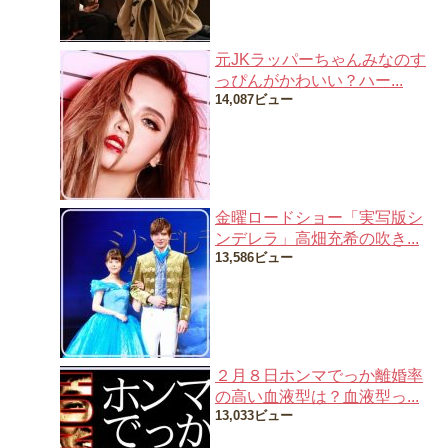
元JKラッパーちゃんみなのす
っぴんがかわいい？ハー...
14,087ビュー
金曜ロードショー「実写版シ
ンデレラ」高畑充希の吹き...
13,586ビュー
２月８日ホンマでっか離婚率
の高い血液型は？血液型っ...
13,033ビュー