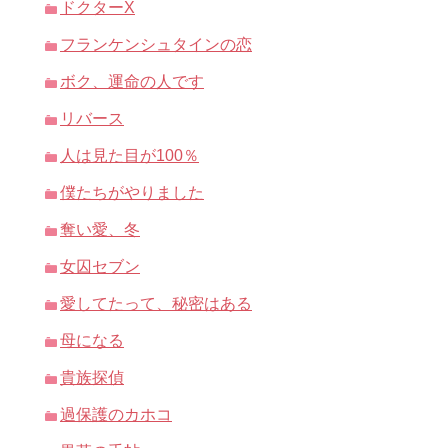
ドクターX
フランケンシュタインの恋
ボク、運命の人です
リバース
人は見た目が100％
僕たちがやりました
奪い愛、冬
女囚セブン
愛してたって、秘密はある
母になる
貴族探偵
過保護のカホコ