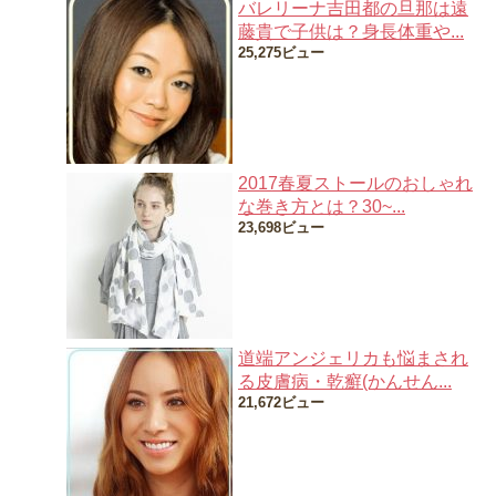
バレリーナ吉田都の旦那は遠
藤貴で子供は？身長体重や...
25,275ビュー
2017春夏ストールのおしゃれ
な巻き方とは？30~...
23,698ビュー
道端アンジェリカも悩まされ
る皮膚病・乾癬(かんせん...
21,672ビュー