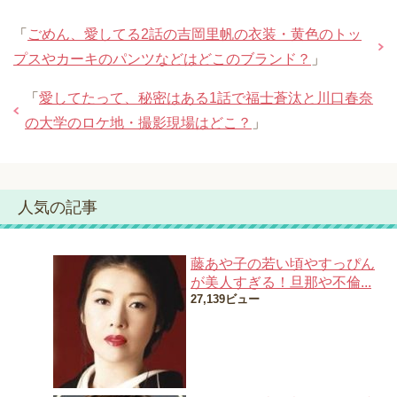
「
ごめん、愛してる2話の吉岡里帆の衣装・黄色のトッ
プスやカーキのパンツなどはどこのブランド？
」
「
愛してたって、秘密はある1話で福士蒼汰と川口春奈
の大学のロケ地・撮影現場はどこ？
」
人気の記事
藤あや子の若い頃やすっぴん
が美人すぎる！旦那や不倫...
27,139ビュー