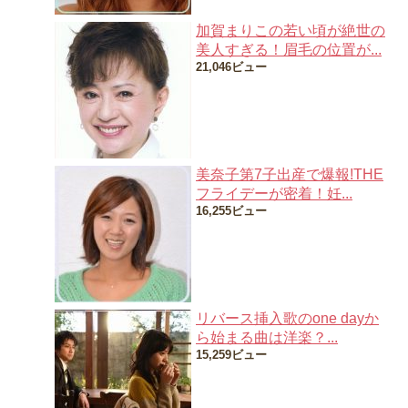
加賀まりこの若い頃が絶世の
美人すぎる！眉毛の位置が...
21,046ビュー
美奈子第7子出産で爆報!THE
フライデーが密着！妊...
16,255ビュー
リバース挿入歌のone dayか
ら始まる曲は洋楽？...
15,259ビュー