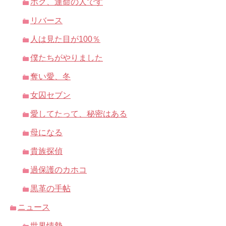
ボク、運命の人です
リバース
人は見た目が100％
僕たちがやりました
奪い愛、冬
女囚セブン
愛してたって、秘密はある
母になる
貴族探偵
過保護のカホコ
黒革の手帖
ニュース
世界情勢