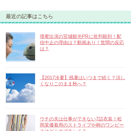
最近の記事はこちら
壇蜜出演の宮城観光PRに批判殺到！配
信中止の理由は？動画あり！世間の反応
は？
【2017冷夏】残暑はいつまで続く？涼し
くなりこのまま秋へ？
ウチの夫は仕事ができない7話衣装！松
岡茉優着用のストライプや柄のワンピー