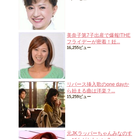
美奈子第7子出産で爆報!THE
フライデーが密着！妊...
16,255ビュー
リバース挿入歌のone dayか
ら始まる曲は洋楽？...
15,259ビュー
元JKラッパーちゃんみなのす