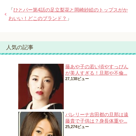
「
ひとパー第4話の足立梨花と岡崎紗絵のトップスがか
わいい！どこのブランド？
」
人気の記事
藤あや子の若い頃やすっぴん
が美人すぎる！旦那や不倫...
27,138ビュー
バレリーナ吉田都の旦那は遠
藤貴で子供は？身長体重や...
25,274ビュー