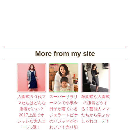
More from my site
入園式３０代マ
スーパーサラリ
卒園式や入園式
マたちはどんな
ーマンで小泉今
の服装どうす
服装がいい？
日子が着ている
る？芸能人ママ
2017上品でオ
ジェラートピケ
たちから学ぶお
シャレな大人コ
のパジャマがか
しゃれコーデ！
ーデ5選！
わいい！売り切