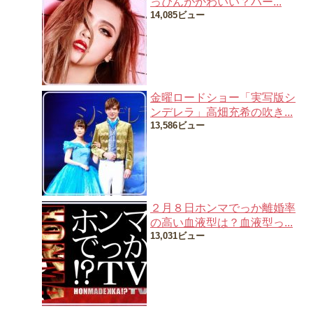
っぴんがかわいい？ハー...
14,085ビュー
金曜ロードショー「実写版シ
ンデレラ」高畑充希の吹き...
13,586ビュー
２月８日ホンマでっか離婚率
の高い血液型は？血液型っ...
13,031ビュー