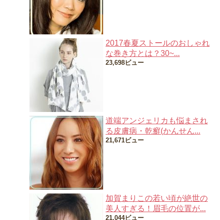
2017春夏ストールのおしゃれ
な巻き方とは？30~...
23,698ビュー
道端アンジェリカも悩まされ
る皮膚病・乾癬(かんせん...
21,671ビュー
加賀まりこの若い頃が絶世の
美人すぎる！眉毛の位置が...
21,044ビュー