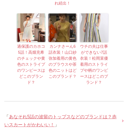
れ続出！
過保護のカホコ
カンナさーん6
ウチの夫は仕事
5話！高畑充希
話衣装！山口紗
ができない7話
のチェックや黄
弥加着用の黄色
衣装！松岡茉優
色のストライプ
のブラウスや茶
着用のストライ
のワンピースは
色のニットはど
プや柄のワンピ
どこのブラン
このブランド？
ースはどこのブ
ド？
ランド？
「
あなそれ5話の波留のトップスなどのブランドは？赤
いスカートがかわいい！
」