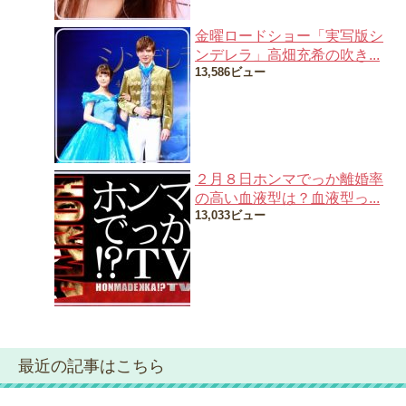
金曜ロードショー「実写版シ
ンデレラ」高畑充希の吹き...
13,586ビュー
２月８日ホンマでっか離婚率
の高い血液型は？血液型っ...
13,033ビュー
最近の記事はこちら