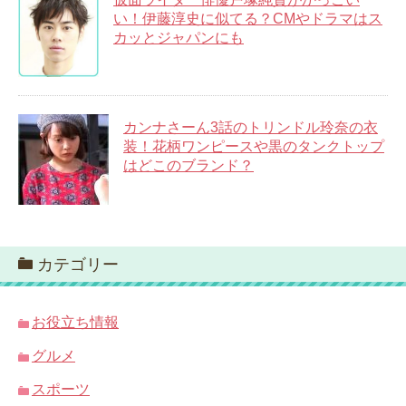
い！伊藤淳史に似てる？CMやドラマはス
カッとジャパンにも
カンナさーん3話のトリンドル玲奈の衣
装！花柄ワンピースや黒のタンクトップ
はどこのブランド？
カテゴリー
お役立ち情報
グルメ
スポーツ