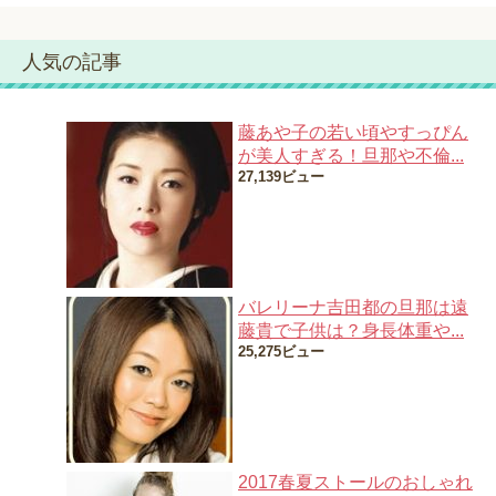
人気の記事
藤あや子の若い頃やすっぴん
が美人すぎる！旦那や不倫...
27,139ビュー
バレリーナ吉田都の旦那は遠
藤貴で子供は？身長体重や...
25,275ビュー
2017春夏ストールのおしゃれ