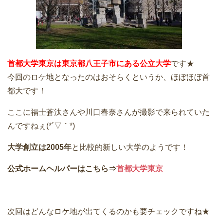
首都大学東京は東京都八王子市にある公立大学
です★
今回のロケ地となったのはおそらくというか、ほぼほぼ首
都大です！
ここに福士蒼汰さんや川口春奈さんが撮影で来られていた
んですねぇ(*´▽｀*)
大学創立は2005年
と比較的新しい大学のようです！
公式ホームヘルパーはこちら⇒
首都大学東京
次回はどんなロケ地が出てくるのかも要チェックですね★