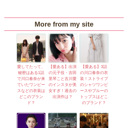
More from my site
愛してたって、
【愛ある】出演
【愛ある】3話
秘密はある1話
の元子役・吉田
の川口春奈の衣
で川口春奈が来
里琴こと吉川愛
装！ストライプ
ていたワンピー
のインスタが美
のシャツワンピ
スなどの衣装は
女すぎ！過去の
ースやブルーの
どこのブラン
出演作は？
トップスはどこ
ド？
のブランド？