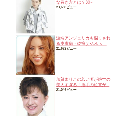
な巻き方とは？30~...
23,698ビュー
道端アンジェリカも悩まされ
る皮膚病・乾癬(かんせん...
21,672ビュー
加賀まりこの若い頃が絶世の
美人すぎる！眉毛の位置が...
21,046ビュー