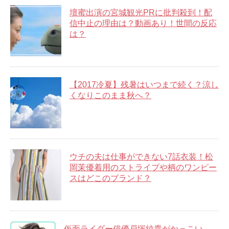
壇蜜出演の宮城観光PRに批判殺到！配
信中止の理由は？動画あり！世間の反応
は？
【2017冷夏】残暑はいつまで続く？涼し
くなりこのまま秋へ？
ウチの夫は仕事ができない7話衣装！松
岡茉優着用のストライプや柄のワンピー
スはどこのブランド？
仮面ライダー俳優戸塚純貴がかっこい