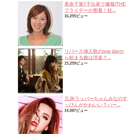
美奈子第7子出産で爆報!THE
フライデーが密着！妊...
16,255ビュー
リバース挿入歌のone dayか
ら始まる曲は洋楽？...
15,259ビュー
元JKラッパーちゃんみなのす
っぴんがかわいい？ハー...
14,087ビュー