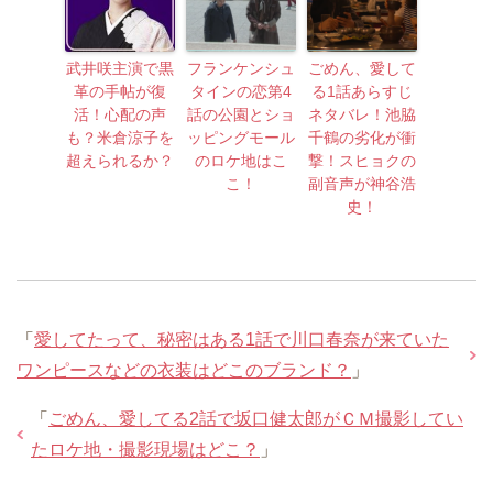
武井咲主演で黒
フランケンシュ
ごめん、愛して
革の手帖が復
タインの恋第4
る1話あらすじ
活！心配の声
話の公園とショ
ネタバレ！池脇
も？米倉涼子を
ッピングモール
千鶴の劣化が衝
超えられるか？
のロケ地はこ
撃！スヒョクの
こ！
副音声が神谷浩
史！
「
愛してたって、秘密はある1話で川口春奈が来ていた
ワンピースなどの衣装はどこのブランド？
」
「
ごめん、愛してる2話で坂口健太郎がＣＭ撮影してい
たロケ地・撮影現場はどこ？
」