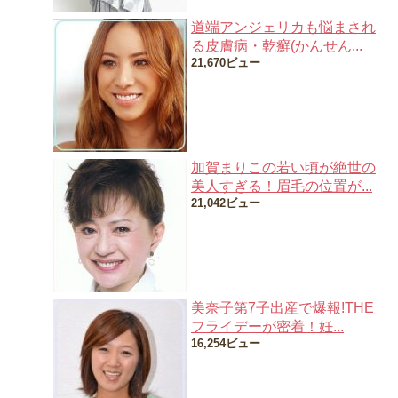
道端アンジェリカも悩まされ
る皮膚病・乾癬(かんせん...
21,670ビュー
加賀まりこの若い頃が絶世の
美人すぎる！眉毛の位置が...
21,042ビュー
美奈子第7子出産で爆報!THE
フライデーが密着！妊...
16,254ビュー