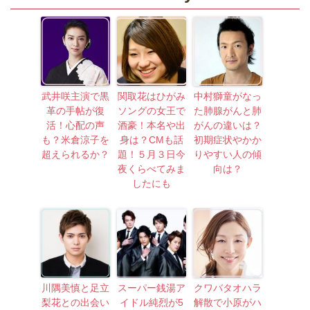
武井咲主演で黒
関取花はひがみ
中村獅童がなっ
革の手帖が復
ソングの女王で
た肺腺がんと肺
活！心配の声
酒豪！本名や出
がんの違いは？
も？米倉涼子を
身は？CMも話
初期症状やかか
超えられるか？
題！５月３日今
りやすい人の傾
夜くらべてみま
向は？
したにも
川隅美慎と足立
スーパー銭湯ア
クワバタオハラ
梨花との出会い
イドル純烈が5
解散で小原がハ