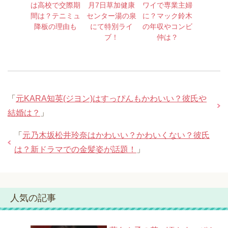
は高校で交際期
月7日草加健康
ワイで専業主婦
間は？テニミュ
センター湯の泉
に？マック鈴木
降板の理由も
にて特別ライ
の年収やコンビ
ブ！
仲は？
「
元KARA知英(ジヨン)はすっぴんもかわいい？彼氏や
結婚は？
」
「
元乃木坂松井玲奈はかわいい？かわいくない？彼氏
は？新ドラマでの金髪姿が話題！
」
人気の記事