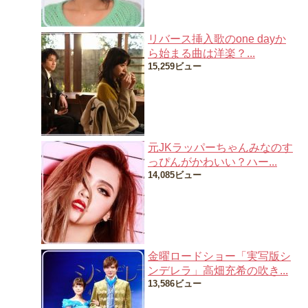
リバース挿入歌のone dayか
ら始まる曲は洋楽？...
15,259ビュー
元JKラッパーちゃんみなのす
っぴんがかわいい？ハー...
14,085ビュー
金曜ロードショー「実写版シ
ンデレラ」高畑充希の吹き...
13,586ビュー