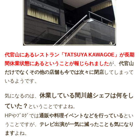
代官山にあるレストラン「TATSUYA KAWAGOE」が長期
間休業状態にあるということが報じられました
が、
代官山
だけでなくその他の店舗も今では次々に閉店
してしまって
いるようです。
休業している間川越シェフは何をし
気になるのは、
ていた？
ということですよね。
HPやﾌﾞﾛｸﾞでは
通販や料理イベントなどを行っている
とい
うことですが、
テレビ出演が一気に減ったことも気になり
ます
よね。