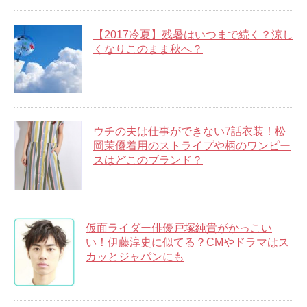
【2017冷夏】残暑はいつまで続く？涼し
くなりこのまま秋へ？
ウチの夫は仕事ができない7話衣装！松
岡茉優着用のストライプや柄のワンピー
スはどこのブランド？
仮面ライダー俳優戸塚純貴がかっこい
い！伊藤淳史に似てる？CMやドラマはス
カッとジャパンにも