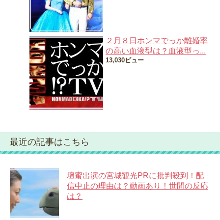
２月８日ホンマでっか離婚率
の高い血液型は？血液型っ...
13,030ビュー
最近の記事はこちら
壇蜜出演の宮城観光PRに批判殺到！配
信中止の理由は？動画あり！世間の反応
は？