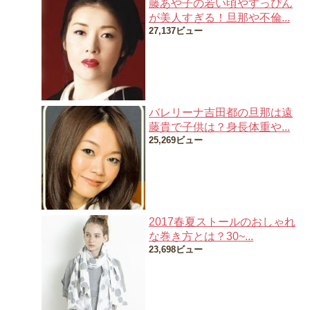
藤あや子の若い頃やすっぴん
が美人すぎる！旦那や不倫...
27,137ビュー
バレリーナ吉田都の旦那は遠
藤貴で子供は？身長体重や...
25,269ビュー
2017春夏ストールのおしゃれ
な巻き方とは？30~...
23,698ビュー