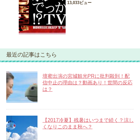
13,033ビュー
最近の記事はこちら
壇蜜出演の宮城観光PRに批判殺到！配
信中止の理由は？動画あり！世間の反応
は？
【2017冷夏】残暑はいつまで続く？涼し
くなりこのまま秋へ？