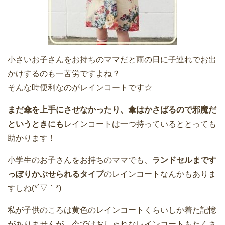
小さいお子さんをお持ちのママだと雨の日に子連れでお出
かけするのも一苦労ですよね？
そんな時便利なのがレインコートです☆
まだ傘を上手にさせなかったり、傘はかさばるので邪魔だ
というときにも
レインコートは一つ持っているととっても
助かります！
小学生のお子さんをお持ちのママでも、
ランドセルまです
っぽりかぶせられるタイプ
のレインコートなんかもありま
すしね(*´▽｀*)
私が子供のころは黄色のレインコートくらいしか着た記憶
がありませんが、今ではおしゃれなレインコートもたくさ