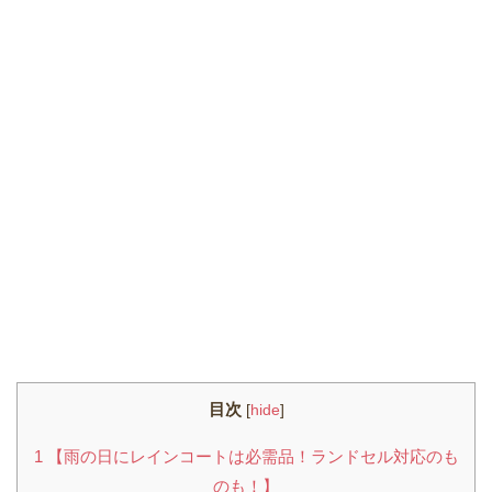
目次
[
hide
]
1
【雨の日にレインコートは必需品！ランドセル対応のも
のも！】