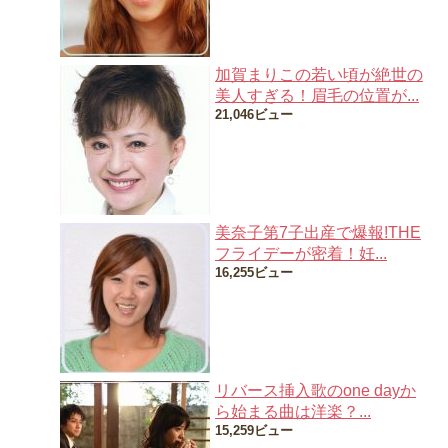
加賀まりこの若い頃が絶世の
美人すぎる！眉毛の位置が...
21,046ビュー
美奈子第7子出産で爆報!THE
フライデーが密着！妊...
16,255ビュー
リバース挿入歌のone dayか
ら始まる曲は洋楽？...
15,259ビュー