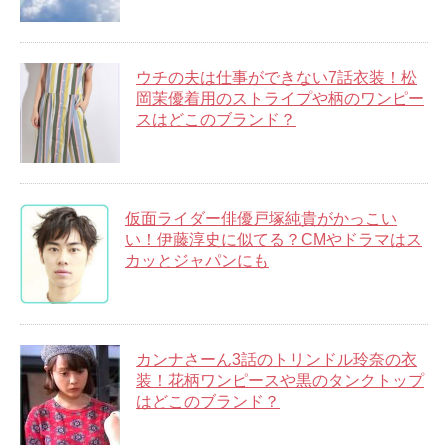
ウチの夫は仕事ができない7話衣装！松
岡茉優着用のストライプや柄のワンピー
スはどこのブランド？
仮面ライダー俳優戸塚純貴がかっこい
い！伊藤淳史に似てる？CMやドラマはス
カッとジャパンにも
カンナさーん3話のトリンドル玲奈の衣
装！花柄ワンピースや黒のタンクトップ
はどこのブランド？