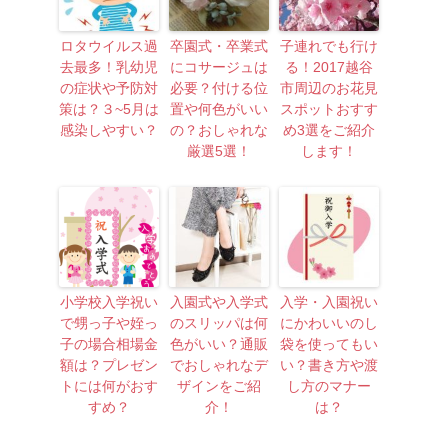
ロタウイルス過
卒園式・卒業式
子連れでも行け
去最多！乳幼児
にコサージュは
る！2017越谷
の症状や予防対
必要？付ける位
市周辺のお花見
策は？３~5月は
置や何色がいい
スポットおすす
感染しやすい？
の？おしゃれな
め3選をご紹介
厳選5選！
します！
小学校入学祝い
入園式や入学式
入学・入園祝い
で甥っ子や姪っ
のスリッパは何
にかわいいのし
子の場合相場金
色がいい？通販
袋を使ってもい
額は？プレゼン
でおしゃれなデ
い？書き方や渡
トには何がおす
ザインをご紹
し方のマナー
すめ？
介！
は？