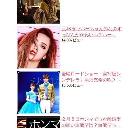
元JKラッパーちゃんみなのす
っぴんがかわいい？ハー...
14,087ビュー
金曜ロードショー「実写版シ
ンデレラ」高畑充希の吹き...
13,586ビュー
２月８日ホンマでっか離婚率
の高い血液型は？血液型っ...