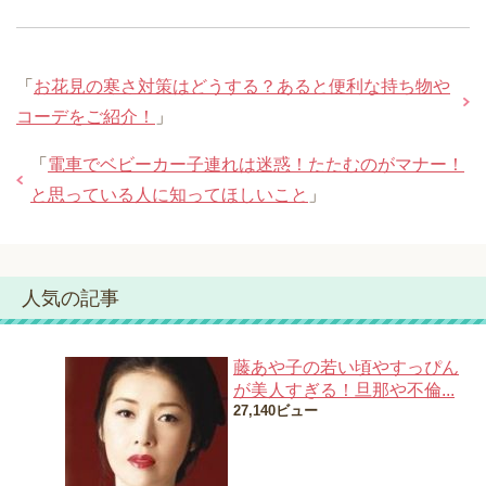
「
お花見の寒さ対策はどうする？あると便利な持ち物や
コーデをご紹介！
」
「
電車でベビーカー子連れは迷惑！たたむのがマナー！
と思っている人に知ってほしいこと
」
人気の記事
藤あや子の若い頃やすっぴん
が美人すぎる！旦那や不倫...
27,140ビュー