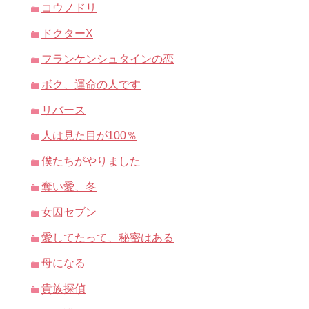
コウノドリ
ドクターX
フランケンシュタインの恋
ボク、運命の人です
リバース
人は見た目が100％
僕たちがやりました
奪い愛、冬
女囚セブン
愛してたって、秘密はある
母になる
貴族探偵