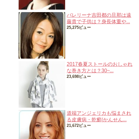
バレリーナ吉田都の旦那は遠
藤貴で子供は？身長体重や...
25,275ビュー
2017春夏ストールのおしゃれ
な巻き方とは？30~...
23,698ビュー
道端アンジェリカも悩まされ
る皮膚病・乾癬(かんせん...
21,672ビュー