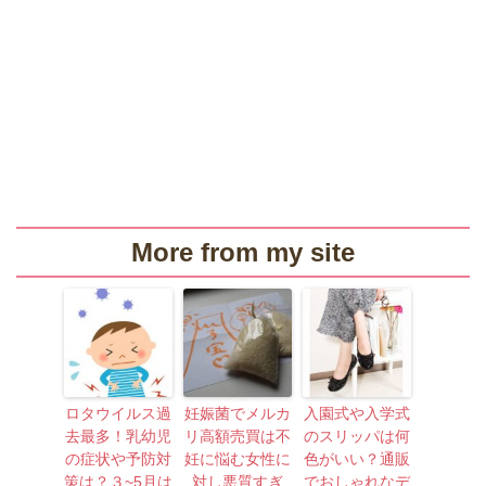
More from my site
ロタウイルス過
妊娠菌でメルカ
入園式や入学式
去最多！乳幼児
リ高額売買は不
のスリッパは何
の症状や予防対
妊に悩む女性に
色がいい？通販
策は？３~5月は
対し悪質すぎ
でおしゃれなデ