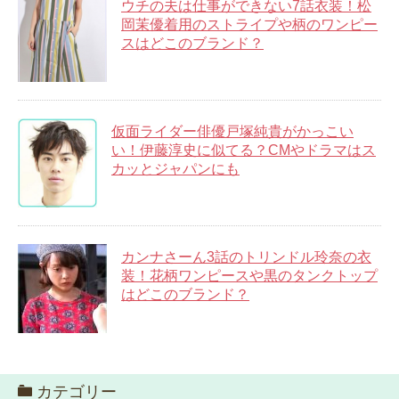
ウチの夫は仕事ができない7話衣装！松
岡茉優着用のストライプや柄のワンピー
スはどこのブランド？
仮面ライダー俳優戸塚純貴がかっこい
い！伊藤淳史に似てる？CMやドラマはス
カッとジャパンにも
カンナさーん3話のトリンドル玲奈の衣
装！花柄ワンピースや黒のタンクトップ
はどこのブランド？
カテゴリー