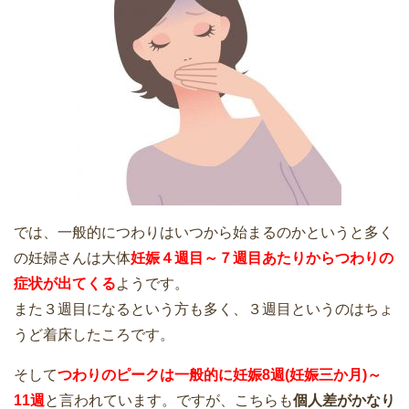
では、一般的につわりはいつから始まるのかというと多く
の妊婦さんは大体
妊娠４週目～７週目あたりからつわりの
症状が出てくる
ようです。
また３週目になるという方も多く、３週目というのはちょ
うど着床したころです。
そして
つわりのピークは一般的に妊娠8週(妊娠三か月)～
11週
と言われています。ですが、こちらも
個人差がかなり