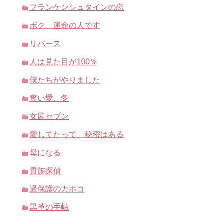
フランケンシュタインの恋
ボク、運命の人です
リバース
人は見た目が100％
僕たちがやりました
奪い愛、冬
女囚セブン
愛してたって、秘密はある
母になる
貴族探偵
過保護のカホコ
黒革の手帖