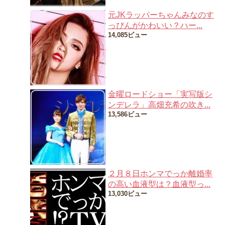
元JKラッパーちゃんみなのす
っぴんがかわいい？ハー...
14,085ビュー
金曜ロードショー「実写版シ
ンデレラ」高畑充希の吹き...
13,586ビュー
２月８日ホンマでっか離婚率
の高い血液型は？血液型っ...
13,030ビュー