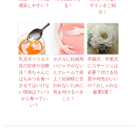
感染しやすい？
る！
ザインをご紹
介！
乳児ボツリヌス
ホテルに妊婦用
卒園式・卒業式
症の症状や治療
パジャマがない
にコサージュは
法！赤ちゃんに
とクレームで炎
必要？付ける位
はちみつを食べ
上！妊婦様と言
置や何色がいい
させてはいけな
われないために
の？おしゃれな
い理由は？いつ
気を付けるべき
厳選5選！
から食べてい
こと！
い？