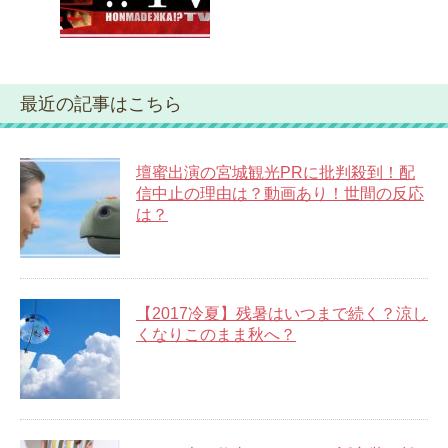
最近の記事はこちら
壇蜜出演の宮城観光PRに批判殺到！配
信中止の理由は？動画あり！世間の反応
は？
【2017冷夏】残暑はいつまで続く？涼し
くなりこのまま秋へ？