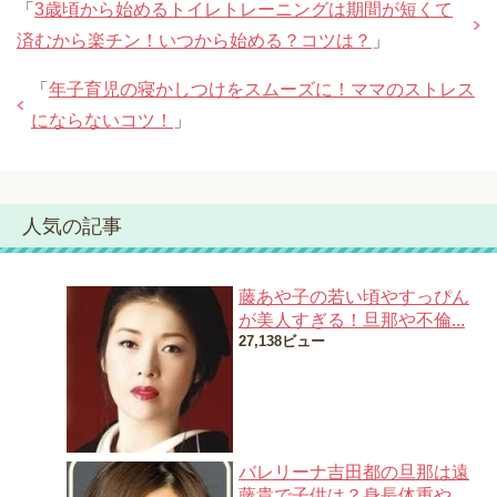
「
3歳頃から始めるトイレトレーニングは期間が短くて
済むから楽チン！いつから始める？コツは？
」
「
年子育児の寝かしつけをスムーズに！ママのストレス
にならないコツ！
」
人気の記事
藤あや子の若い頃やすっぴん
が美人すぎる！旦那や不倫...
27,138ビュー
バレリーナ吉田都の旦那は遠
藤貴で子供は？身長体重や...