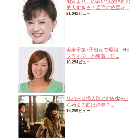
加賀まりこの若い頃が絶世の
美人すぎる！眉毛の位置が...
21,042ビュー
美奈子第7子出産で爆報!THE
フライデーが密着！妊...
16,254ビュー
リバース挿入歌のone dayか
ら始まる曲は洋楽？...
15,259ビュー