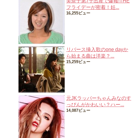
美奈子第7子出産で爆報!THE
フライデーが密着！妊...
16,255ビュー
リバース挿入歌のone dayか
ら始まる曲は洋楽？...
15,259ビュー
元JKラッパーちゃんみなのす
っぴんがかわいい？ハー...
14,087ビュー