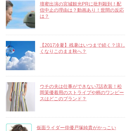
壇蜜出演の宮城観光PRに批判殺到！配
信中止の理由は？動画あり！世間の反応
は？
【2017冷夏】残暑はいつまで続く？涼し
くなりこのまま秋へ？
ウチの夫は仕事ができない7話衣装！松
岡茉優着用のストライプや柄のワンピー
スはどこのブランド？
仮面ライダー俳優戸塚純貴がかっこい