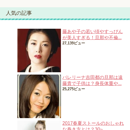
人気の記事
藤あや子の若い頃やすっぴん
が美人すぎる！旦那や不倫...
27,139ビュー
バレリーナ吉田都の旦那は遠
藤貴で子供は？身長体重や...
25,275ビュー
2017春夏ストールのおしゃれ
な巻き方とは？30~...