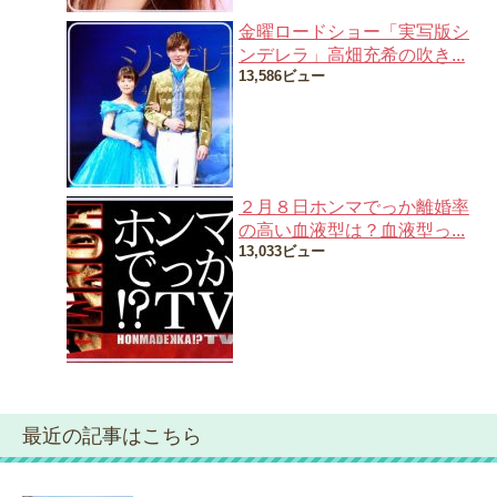
金曜ロードショー「実写版シ
ンデレラ」高畑充希の吹き...
13,586ビュー
２月８日ホンマでっか離婚率
の高い血液型は？血液型っ...
13,033ビュー
最近の記事はこちら