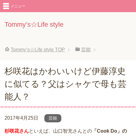
メニュー
Tommy’s☆Life style
Tommy’s☆Life style
TOP
芸能
杉咲花はかわいいけど伊藤淳史
に似てる？父はシャケで母も芸
能人？
2017年4月25日
芸能
杉咲花さん
といえば、山口智充さんとの
「Cook Do」の