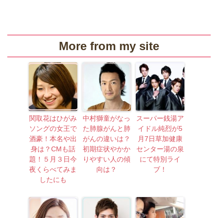
More from my site
関取花はひがみ
中村獅童がなっ
スーパー銭湯ア
ソングの女王で
た肺腺がんと肺
イドル純烈が5
酒豪！本名や出
がんの違いは？
月7日草加健康
身は？CMも話
初期症状やかか
センター湯の泉
題！５月３日今
りやすい人の傾
にて特別ライ
夜くらべてみま
向は？
ブ！
したにも