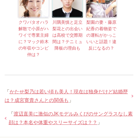
クワバタオハラ
川隅美慎と足立
梨園の妻・藤原
解散で小原がハ
梨花との出会い
紀香の着物姿で
ワイで専業主婦
は高校で交際期
の運転がかっこ
に？マック鈴木
間は？テニミュ
いいと話題！違
の年収やコンビ
降板の理由も
反になるの？
仲は？
「
かたせ梨乃は若い頃も美人！現在は独身だけど結婚歴
は？成宮寛貴さんとの関係も
」
「
渡辺直美に激似のJKモデルみくぴのサングラスなし素
顔は？本名や体重やスリーサイズは？？
」