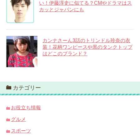
い！伊藤淳史に似てる？CMやドラマはス
カッとジャパンにも
カンナさーん3話のトリンドル玲奈の衣
装！花柄ワンピースや黒のタンクトップ
はどこのブランド？
カテゴリー
お役立ち情報
グルメ
スポーツ