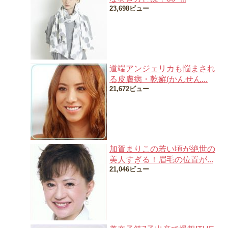
23,698ビュー
道端アンジェリカも悩まされ
る皮膚病・乾癬(かんせん...
21,672ビュー
加賀まりこの若い頃が絶世の
美人すぎる！眉毛の位置が...
21,046ビュー