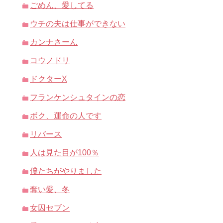
ごめん、愛してる
ウチの夫は仕事ができない
カンナさーん
コウノドリ
ドクターX
フランケンシュタインの恋
ボク、運命の人です
リバース
人は見た目が100％
僕たちがやりました
奪い愛、冬
女囚セブン