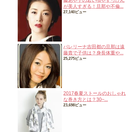
藤あや子の若い頃やすっぴん
が美人すぎる！旦那や不倫...
27,140ビュー
バレリーナ吉田都の旦那は遠
藤貴で子供は？身長体重や...
25,275ビュー
2017春夏ストールのおしゃれ
な巻き方とは？30~...
23,698ビュー