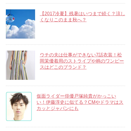
【2017冷夏】残暑はいつまで続く？涼し
くなりこのまま秋へ？
ウチの夫は仕事ができない7話衣装！松
岡茉優着用のストライプや柄のワンピー
スはどこのブランド？
仮面ライダー俳優戸塚純貴がかっこい
い！伊藤淳史に似てる？CMやドラマはス
カッとジャパンにも