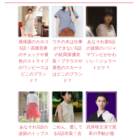
過保護のカホコ
ウチの夫は仕事
あなそれ第5話
5話！高畑充希
ができない5話
の波留のパジャ
のチェックや黄
の松岡茉優衣
マワンピがかわ
色のストライプ
装！ブラウスや
いい！ジェラー
のワンピースは
黄色のスカート
トピケ？
どこのブラン
はどこのブラン
ド？
ド？
あなそれ5話の
ごめん、愛して
武井咲主演で黒
波留のトップス
る5話衣装！吉
革の手帖が復