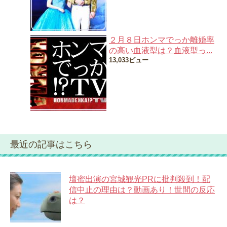
２月８日ホンマでっか離婚率
の高い血液型は？血液型っ...
13,033ビュー
最近の記事はこちら
壇蜜出演の宮城観光PRに批判殺到！配
信中止の理由は？動画あり！世間の反応
は？