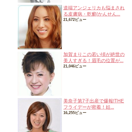
道端アンジェリカも悩まされ
る皮膚病・乾癬(かんせん...
21,672ビュー
加賀まりこの若い頃が絶世の
美人すぎる！眉毛の位置が...
21,046ビュー
美奈子第7子出産で爆報!THE
フライデーが密着！妊...
16,255ビュー