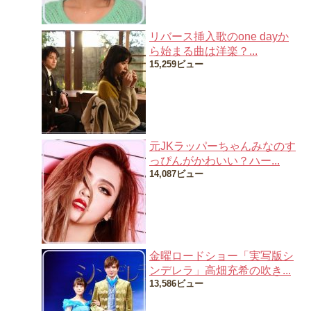
リバース挿入歌のone dayか
ら始まる曲は洋楽？...
15,259ビュー
元JKラッパーちゃんみなのす
っぴんがかわいい？ハー...
14,087ビュー
金曜ロードショー「実写版シ
ンデレラ」高畑充希の吹き...
13,586ビュー