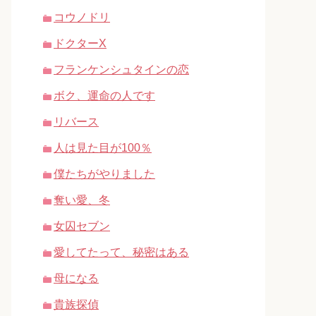
コウノドリ
ドクターX
フランケンシュタインの恋
ボク、運命の人です
リバース
人は見た目が100％
僕たちがやりました
奪い愛、冬
女囚セブン
愛してたって、秘密はある
母になる
貴族探偵