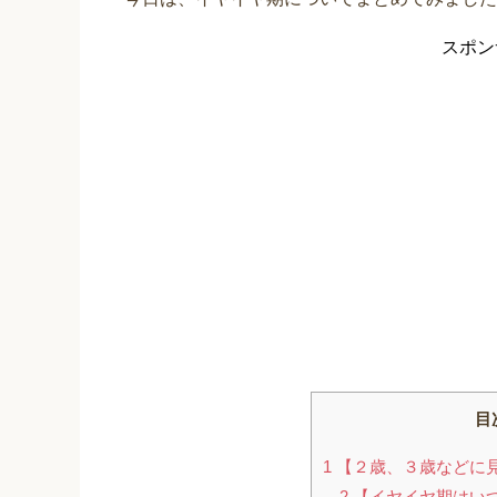
スポン
目
1
【２歳、３歳などに
2
【イヤイヤ期はい