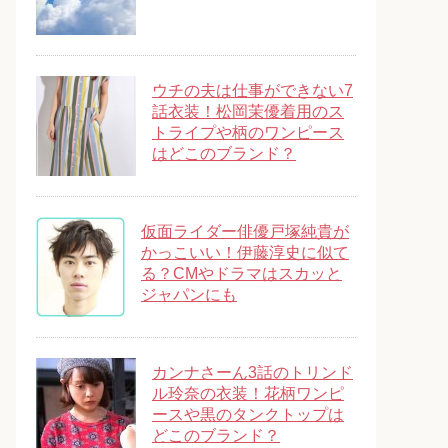
ウチの夫は仕事ができない7
話衣装！松岡茉優着用のス
トライプや柄のワンピース
はどこのブランド？
仮面ライダー俳優戸塚純貴が
かっこいい！伊藤淳史に似て
る？CMやドラマはスカッと
ジャパンにも
カンナさーん3話のトリンド
ル玲奈の衣装！花柄ワンピ
ースや黒のタンクトップは
どこのブランド？