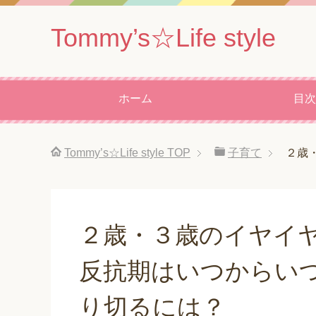
Tommy’s☆Life style
ホーム
目次
Tommy’s☆Life style
TOP
子育て
２歳
２歳・３歳のイヤイ
反抗期はいつからい
り切るには？