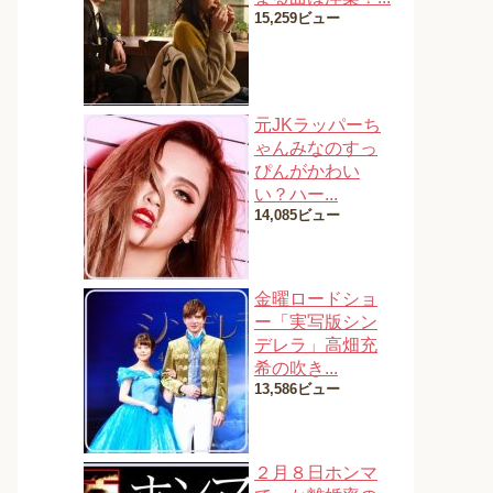
15,259ビュー
元JKラッパーち
ゃんみなのすっ
ぴんがかわい
い？ハー...
14,085ビュー
金曜ロードショ
ー「実写版シン
デレラ」高畑充
希の吹き...
13,586ビュー
２月８日ホンマ