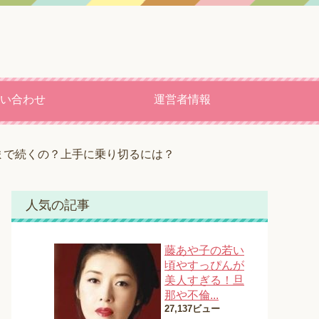
い合わせ
運営者情報
まで続くの？上手に乗り切るには？
人気の記事
藤あや子の若い
頃やすっぴんが
美人すぎる！旦
那や不倫...
27,137ビュー