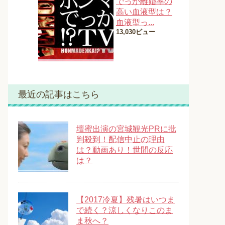
でっか離婚率の
高い血液型は？
血液型っ...
13,030ビュー
最近の記事はこちら
壇蜜出演の宮城観光PRに批
判殺到！配信中止の理由
は？動画あり！世間の反応
は？
【2017冷夏】残暑はいつま
で続く？涼しくなりこのま
ま秋へ？