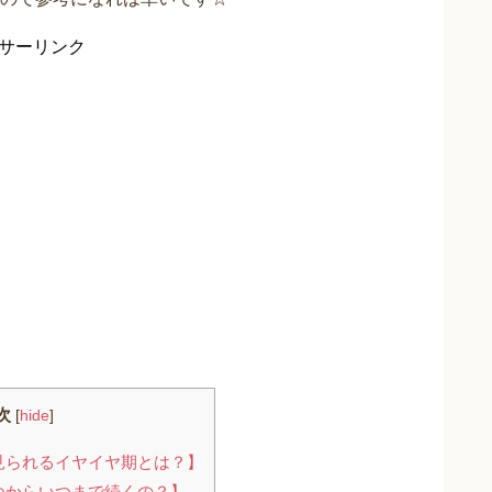
サーリンク
次
[
hide
]
見られるイヤイヤ期とは？】
つからいつまで続くの？】