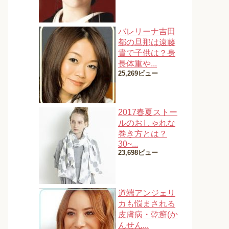
バレリーナ吉田
都の旦那は遠藤
貴で子供は？身
長体重や...
25,269ビュー
2017春夏ストー
ルのおしゃれな
巻き方とは？
30~...
23,698ビュー
道端アンジェリ
カも悩まされる
皮膚病・乾癬(か
んせん...