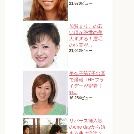
21,670ビュー
加賀まりこの若
い頃が絶世の美
人すぎる！眉毛
の位置が...
21,042ビュー
美奈子第7子出産
で爆報!THEフラ
イデーが密着！
妊...
16,254ビュー
リバース挿入歌
のone dayから始
まる曲は洋楽？...