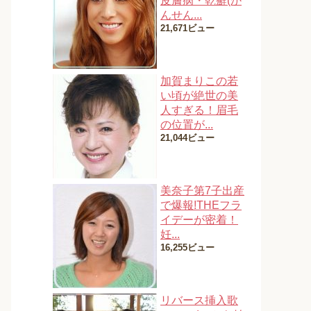
皮膚病・乾癬(か
んせん...
21,671ビュー
加賀まりこの若
い頃が絶世の美
人すぎる！眉毛
の位置が...
21,044ビュー
美奈子第7子出産
で爆報!THEフラ
イデーが密着！
妊...
16,255ビュー
リバース挿入歌