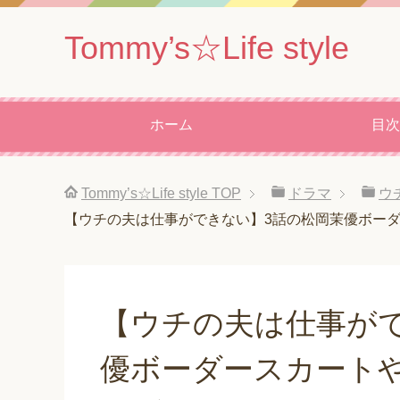
Tommy’s☆Life style
ホーム
目次
Tommy’s☆Life style
TOP
ドラマ
ウ
【ウチの夫は仕事ができない】3話の松岡茉優ボー
【ウチの夫は仕事が
優ボーダースカート