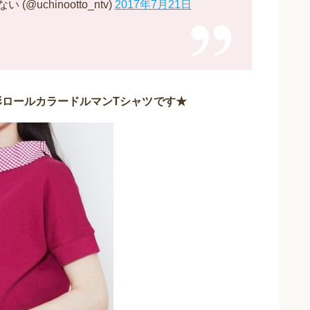
uchinootto_ntv)
2017年7月21日
ロールカラードルマンTシャツ
です★