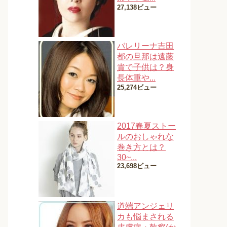
27,138ビュー
バレリーナ吉田
都の旦那は遠藤
貴で子供は？身
長体重や...
25,274ビュー
2017春夏ストー
ルのおしゃれな
巻き方とは？
30~...
23,698ビュー
道端アンジェリ
カも悩まされる