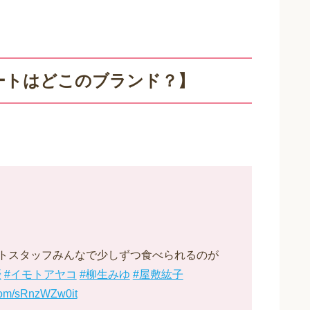
ートはどこのブランド？】
トスタッフみんなで少しずつ食べられるのが
優
#イモトアヤコ
#柳生みゆ
#屋敷紘子
.com/sRnzWZw0it