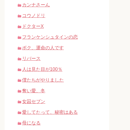
カンナさーん
コウノドリ
ドクターX
フランケンシュタインの恋
ボク、運命の人です
リバース
人は見た目が100％
僕たちがやりました
奪い愛、冬
女囚セブン
愛してたって、秘密はある
母になる