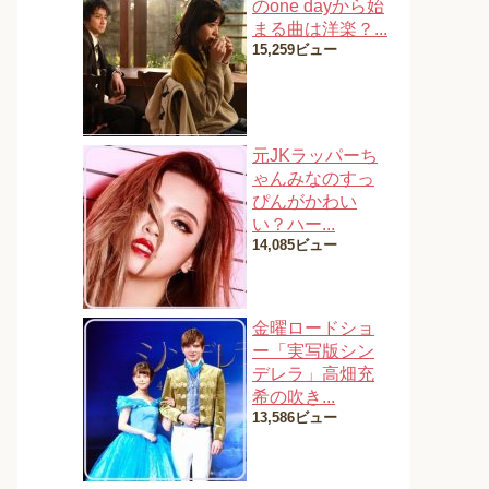
のone dayから始
まる曲は洋楽？...
15,259ビュー
元JKラッパーち
ゃんみなのすっ
ぴんがかわい
い？ハー...
14,085ビュー
金曜ロードショ
ー「実写版シン
デレラ」高畑充
希の吹き...
13,586ビュー