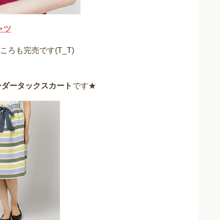
ャツ
ろも完売です(T_T)
ーダータックスカート
です★