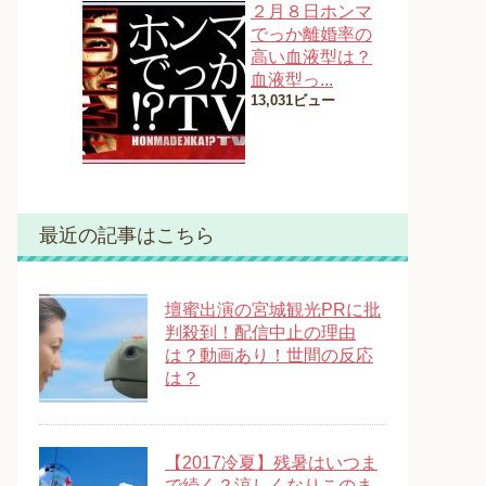
２月８日ホンマ
でっか離婚率の
高い血液型は？
血液型っ...
13,031ビュー
最近の記事はこちら
壇蜜出演の宮城観光PRに批
判殺到！配信中止の理由
は？動画あり！世間の反応
は？
【2017冷夏】残暑はいつま
で続く？涼しくなりこのま