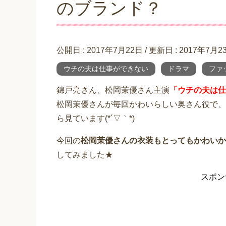
のブランド？
公開日 :
2017年7月22日
/ 更新日 :
2017年7月2
ウチの夫は仕事ができない
ドラマ
ファ
錦戸亮さん、松岡茉優さん主演
「ウチの夫は仕
松岡茉優さんが毎回かわいらしい奥さん役で、
ら見ています(*´▽｀*)
今回の
松岡茉優さんの衣装もとってもかわいか
してみました★
スポン