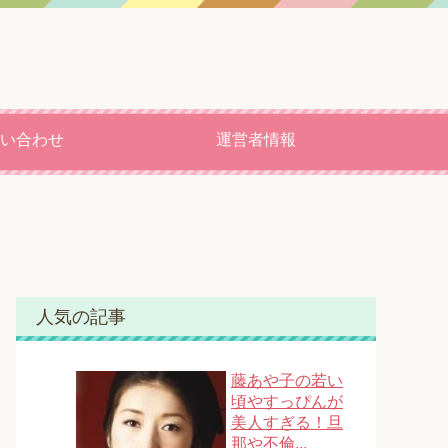
い合わせ
運営者情報
人気の記事
藤あや子の若い
頃やすっぴんが
美人すぎる！旦
那や不倫...