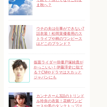
ま秋へ？
ウチの夫は仕事ができない7
話衣装！松岡茉優着用のス
トライプや柄のワンピース
はどこのブランド？
仮面ライダー俳優戸塚純貴が
かっこいい！伊藤淳史に似て
る？CMやドラマはスカッと
ジャパンにも
カンナさーん3話のトリンド
ル玲奈の衣装！花柄ワンピ
ースや黒のタンクトップは