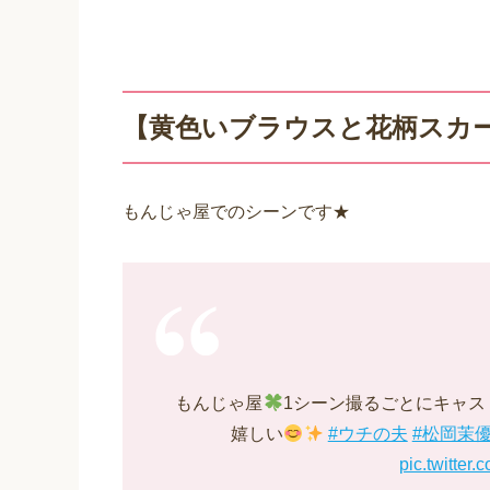
【黄色いブラウスと花柄スカ
もんじゃ屋でのシーンです★
もんじゃ屋
1シーン撮るごとにキャス
嬉しい
#ウチの夫
#松岡茉
pic.twitter