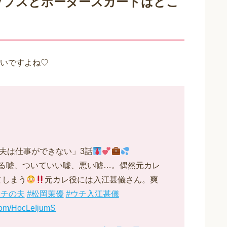
ップスとボーダースカートはどこ
いですよね♡
の夫は仕事ができない」3話
る嘘、ついていい嘘、悪い嘘…。偶然元カレ
てしまう
元カレ役には入江甚儀さん。爽
ウチの夫
#松岡茉優
#ウチ入江甚儀
.com/HocLeIjumS