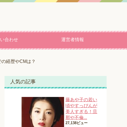
い合わせ
運営者情報
の経歴やCMは？
人気の記事
藤あや子の若い
頃やすっぴんが
美人すぎる！旦
那や不倫...
27,138ビュー