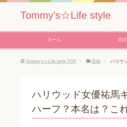
Tommy’s☆Life style
ホーム
目次
Tommy’s☆Life style
TOP
芸能
ハリウ
ハリウッド女優祐馬
ハーフ？本名は？こ