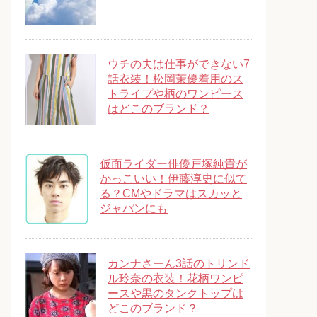
ウチの夫は仕事ができない7
話衣装！松岡茉優着用のス
トライプや柄のワンピース
はどこのブランド？
仮面ライダー俳優戸塚純貴が
かっこいい！伊藤淳史に似て
る？CMやドラマはスカッと
ジャパンにも
カンナさーん3話のトリンド
ル玲奈の衣装！花柄ワンピ
ースや黒のタンクトップは
どこのブランド？