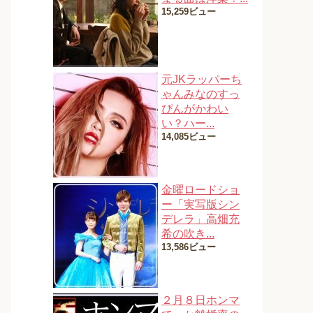
15,259ビュー
元JKラッパーち
ゃんみなのすっ
ぴんがかわい
い？ハー...
14,085ビュー
金曜ロードショ
ー「実写版シン
デレラ」高畑充
希の吹き...
13,586ビュー
２月８日ホンマ