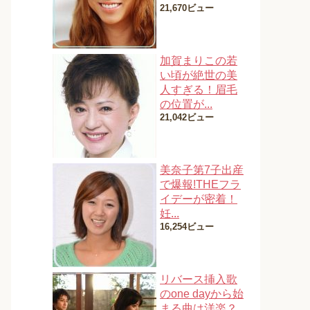
21,670ビュー
加賀まりこの若
い頃が絶世の美
人すぎる！眉毛
の位置が...
21,042ビュー
美奈子第7子出産
で爆報!THEフラ
イデーが密着！
妊...
16,254ビュー
リバース挿入歌
のone dayから始
まる曲は洋楽？...