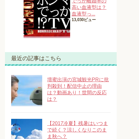
でっか離婚率の
高い血液型は？
血液型っ...
13,030ビュー
最近の記事はこちら
壇蜜出演の宮城観光PRに批
判殺到！配信中止の理由
は？動画あり！世間の反応
は？
【2017冷夏】残暑はいつま
で続く？涼しくなりこのま
ま秋へ？