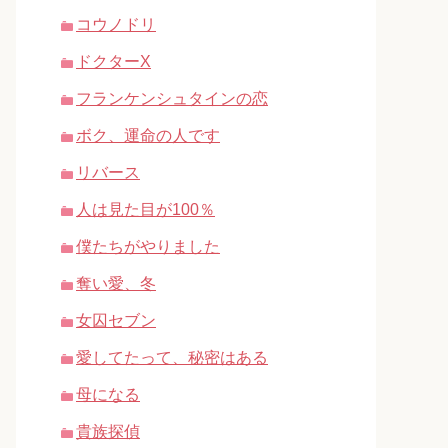
コウノドリ
ドクターX
フランケンシュタインの恋
ボク、運命の人です
リバース
人は見た目が100％
僕たちがやりました
奪い愛、冬
女囚セブン
愛してたって、秘密はある
母になる
貴族探偵