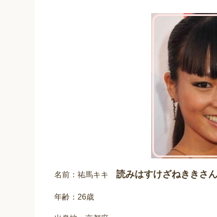
読みはすけざねききさ
名前：祐馬キキ
年齢：26歳