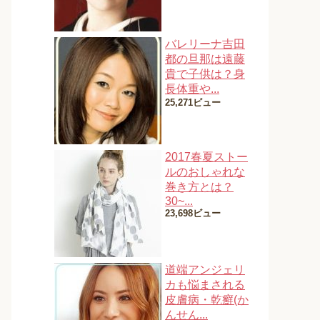
バレリーナ吉田
都の旦那は遠藤
貴で子供は？身
長体重や...
25,271ビュー
2017春夏ストー
ルのおしゃれな
巻き方とは？
30~...
23,698ビュー
道端アンジェリ
カも悩まされる
皮膚病・乾癬(か
んせん...