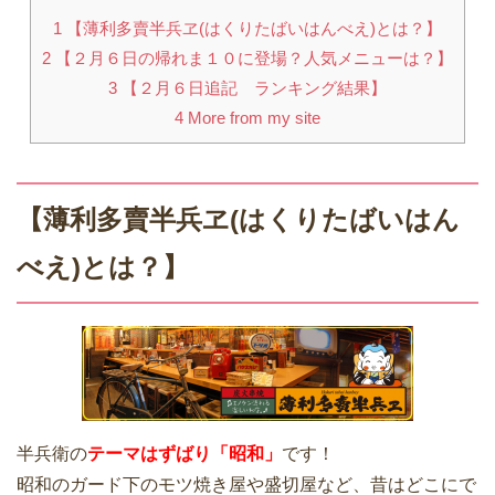
1
【薄利多賣半兵ヱ(はくりたばいはんべえ)とは？】
2
【２月６日の帰れま１０に登場？人気メニューは？】
3
【２月６日追記 ランキング結果】
4
More from my site
【薄利多賣半兵ヱ(はくりたばいはん
べえ)
とは？】
半兵衛の
テーマはずばり「昭和」
です！
昭和のガード下のモツ焼き屋や盛切屋など、昔はどこにで