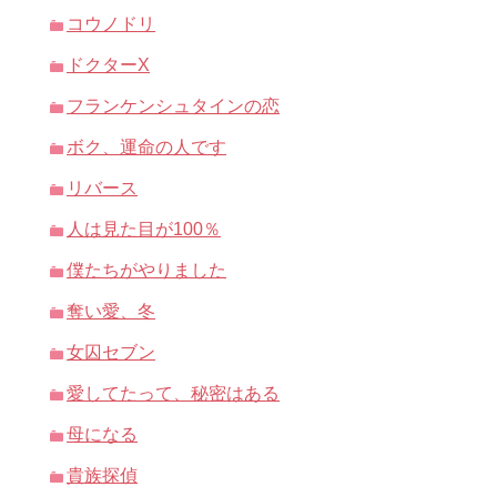
コウノドリ
ドクターX
フランケンシュタインの恋
ボク、運命の人です
リバース
人は見た目が100％
僕たちがやりました
奪い愛、冬
女囚セブン
愛してたって、秘密はある
母になる
貴族探偵