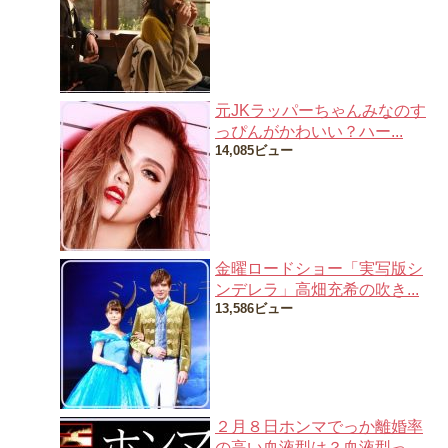
元JKラッパーちゃんみなのす
っぴんがかわいい？ハー...
14,085ビュー
金曜ロードショー「実写版シ
ンデレラ」高畑充希の吹き...
13,586ビュー
２月８日ホンマでっか離婚率
の高い血液型は？血液型っ...