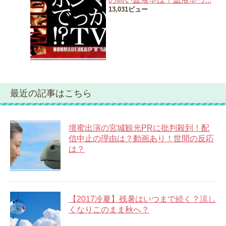
13,031ビュー
最近の記事はこちら
壇蜜出演の宮城観光PRに批判殺到！配
信中止の理由は？動画あり！世間の反応
は？
【2017冷夏】残暑はいつまで続く？涼し
くなりこのまま秋へ？