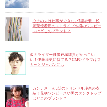
ウチの夫は仕事ができない7話衣装！松
岡茉優着用のストライプや柄のワンピー
スはどこのブランド？
仮面ライダー俳優戸塚純貴がかっこい
い！伊藤淳史に似てる？CMやドラマはス
カッとジャパンにも
カンナさーん3話のトリンドル玲奈の衣
装！花柄ワンピースや黒のタンクトップ
はどこのブランド？