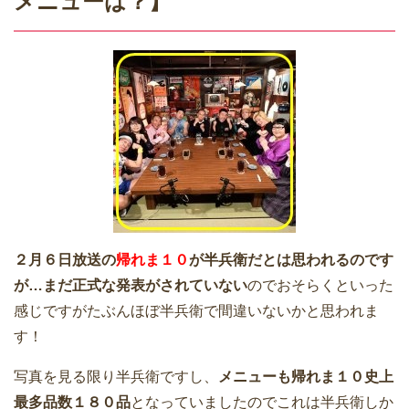
メニューは？】
２月６日放送の
帰れま１０
が半兵衛だとは思われるのです
が…まだ正式な発表がされていない
のでおそらくといった
感じですがたぶんほぼ半兵衛で間違いないかと思われま
す！
写真を見る限り半兵衛ですし、
メニューも帰れま１０史上
最多品数１８０品
となっていましたのでこれは半兵衛しか