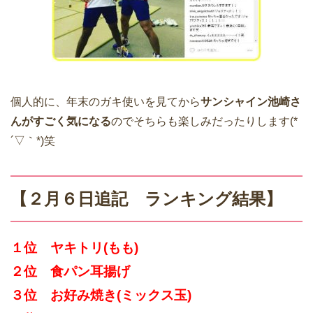
個人的に、年末のガキ使いを見てから
サンシャイン池崎さ
んがすごく気になる
のでそちらも楽しみだったりします(*
´▽｀*)笑
【２月６日追記 ランキング結果】
１位 ヤキトリ(もも)
２位 食パン耳揚げ
３位 お好み焼き(ミックス玉)