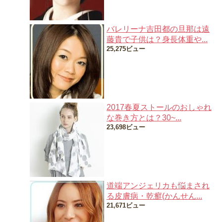
バレリーナ吉田都の旦那は遠
藤貴で子供は？身長体重や...
25,275ビュー
2017春夏ストールのおしゃれ
な巻き方とは？30~...
23,698ビュー
道端アンジェリカも悩まされ
る皮膚病・乾癬(かんせん...
21,671ビュー