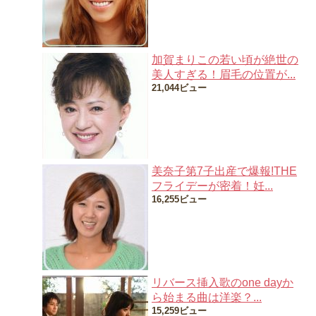
加賀まりこの若い頃が絶世の
美人すぎる！眉毛の位置が...
21,044ビュー
美奈子第7子出産で爆報!THE
フライデーが密着！妊...
16,255ビュー
リバース挿入歌のone dayか
ら始まる曲は洋楽？...
15,259ビュー