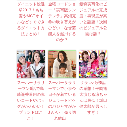
ダイエット総選
金曜ロードショ
銀魂実写化のビ
挙2017！もち
ー「実写版シン
ジュアルの完成
麦やMCTオイ
デレラ」高畑充
度・再現度が高
ルなどすぐでき
希の吹き替えが
いと話題！次回
るダイエット方
ひどい！なぜ芸
のビジュアル公
法まとめ！
能人を起用する
開は誰？
のか？
スーパーサラリ
スーパーサラリ
タラレバ娘8話
ーマン6話で島
ーマンで小泉今
の感想！平岡祐
崎遥香着用の赤
日子が着ている
太演じる涼ちゃ
いコートやバッ
ジェラートピケ
んは最低！坂口
グがかわいい！
のパジャマがか
健太郎が男らし
ブランドはこ
わいい！売り切
すぎ！
こ！
れ続出！