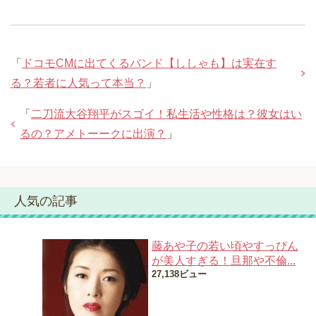
「
ドコモCMに出てくるバンド【ししゃも】は実在す
る？若者に人気って本当？
」
「
二刀流大谷翔平がスゴイ！私生活や性格は？彼女はい
るの？アメトーークに出演？
」
人気の記事
藤あや子の若い頃やすっぴん
が美人すぎる！旦那や不倫...
27,138ビュー