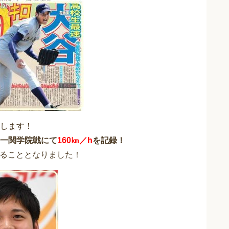
します！
一関学院戦にて
160㎞／h
を記録！
渡ることとなりました！