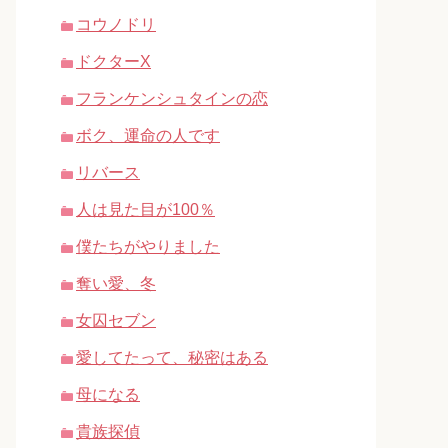
コウノドリ
ドクターX
フランケンシュタインの恋
ボク、運命の人です
リバース
人は見た目が100％
僕たちがやりました
奪い愛、冬
女囚セブン
愛してたって、秘密はある
母になる
貴族探偵