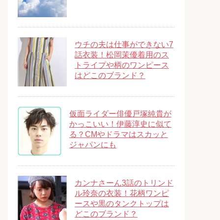
ウチの夫は仕事ができない7
話衣装！松岡茉優着用のス
トライプや柄のワンピース
はどこのブランド？
仮面ライダー俳優戸塚純貴が
かっこいい！伊藤淳史に似て
る？CMやドラマはスカッと
ジャパンにも
カンナさーん3話のトリンド
ル玲奈の衣装！花柄ワンピ
ースや黒のタンクトップは
どこのブランド？