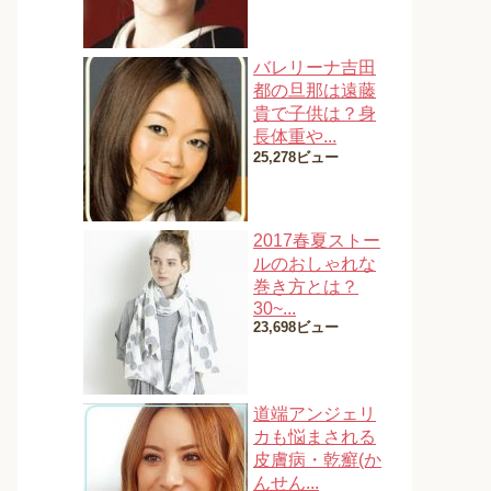
バレリーナ吉田
都の旦那は遠藤
貴で子供は？身
長体重や...
25,278ビュー
2017春夏ストー
ルのおしゃれな
巻き方とは？
30~...
23,698ビュー
道端アンジェリ
カも悩まされる
皮膚病・乾癬(か
んせん...