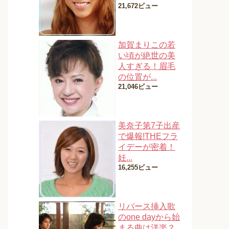
21,672ビュー
加賀まりこの若
い頃が絶世の美
人すぎる！眉毛
の位置が...
21,046ビュー
美奈子第7子出産
で爆報!THEフラ
イデーが密着！
妊...
16,255ビュー
リバース挿入歌
のone dayから始
まる曲は洋楽？...