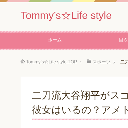
Tommy’s☆Life style
ホーム
目次
Tommy’s☆Life style
TOP
スポーツ
二
二刀流大谷翔平がス
彼女はいるの？アメ