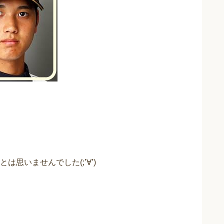
思いませんでした(;’∀’)