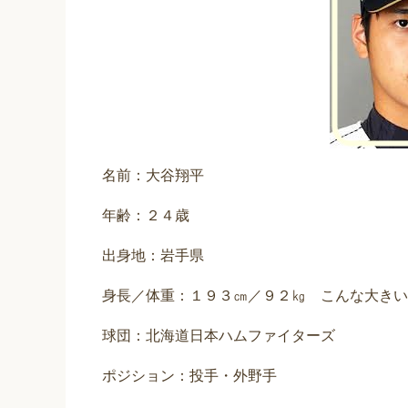
名前：大谷翔平
年齢：２４歳
出身地：岩手県
身長／体重：１９３㎝／９２㎏ こんな大きいとは
球団：北海道日本ハムファイターズ
ポジション：投手・外野手