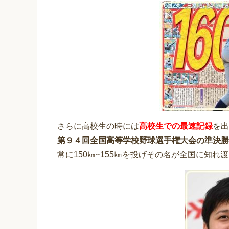
さらに高校生の時には
高校生での最速記録
を出
第９４回全国高等学校野球選手権大会の準決勝
常に150㎞~155㎞を投げその名が全国に知れ