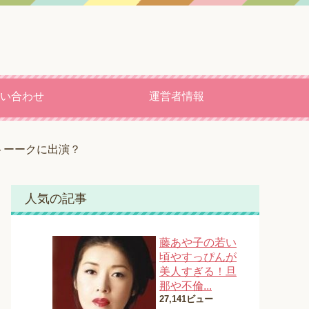
い合わせ
運営者情報
トーークに出演？
人気の記事
藤あや子の若い
頃やすっぴんが
美人すぎる！旦
那や不倫...
27,141ビュー