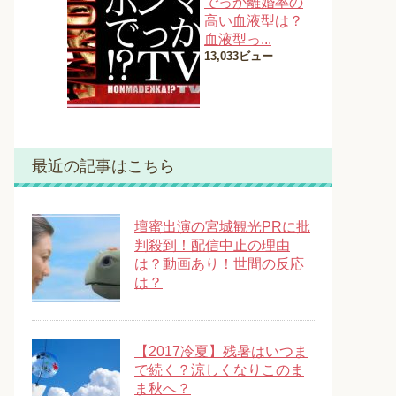
でっか離婚率の
高い血液型は？
血液型っ...
13,033ビュー
最近の記事はこちら
壇蜜出演の宮城観光PRに批
判殺到！配信中止の理由
は？動画あり！世間の反応
は？
【2017冷夏】残暑はいつま
で続く？涼しくなりこのま
ま秋へ？