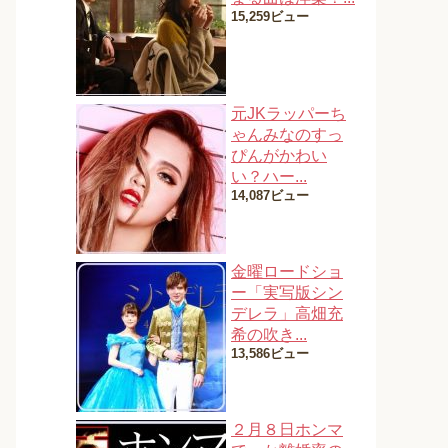
15,259ビュー
元JKラッパーち
ゃんみなのすっ
ぴんがかわい
い？ハー...
14,087ビュー
金曜ロードショ
ー「実写版シン
デレラ」高畑充
希の吹き...
13,586ビュー
２月８日ホンマ