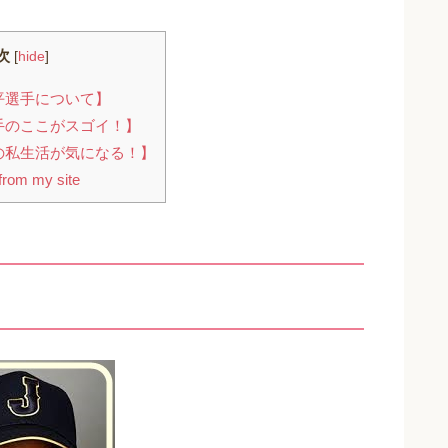
次
[
hide
]
平選手について】
手のここがスゴイ！】
の私生活が気になる！】
rom my site