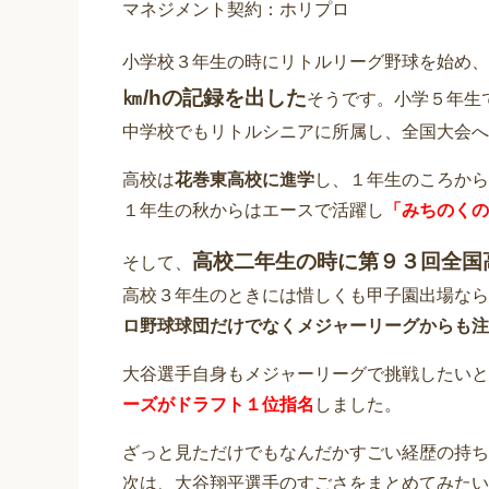
マネジメント契約：ホリプロ
小学校３年生の時にリトルリーグ野球を始め、
㎞/hの記録を出した
そうです。小学５年生
中学校でもリトルシニアに所属し、全国大会へ
高校は
花巻東高校に進学
し、１年生のころから
１年生の秋からはエースで活躍し
「みちのくの
高校二年生の時に第９３回全国
そして、
高校３年生のときには惜しくも甲子園出場なら
ロ野球球団だけでなくメジャーリーグからも注
大谷選手自身もメジャーリーグで挑戦したいと
ーズがドラフト１位指名
しました。
ざっと見ただけでもなんだかすごい経歴の持ち
次は、大谷翔平選手のすごさをまとめてみたい