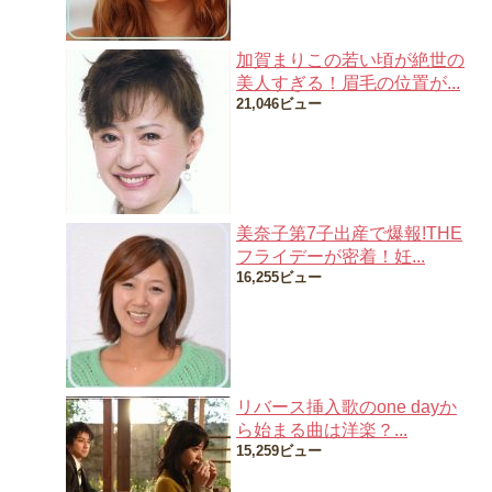
加賀まりこの若い頃が絶世の
美人すぎる！眉毛の位置が...
21,046ビュー
美奈子第7子出産で爆報!THE
フライデーが密着！妊...
16,255ビュー
リバース挿入歌のone dayか
ら始まる曲は洋楽？...
15,259ビュー