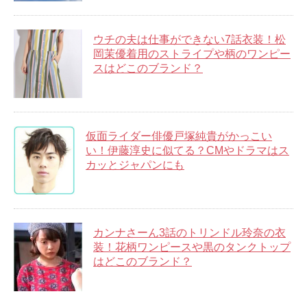
ウチの夫は仕事ができない7話衣装！松
岡茉優着用のストライプや柄のワンピー
スはどこのブランド？
仮面ライダー俳優戸塚純貴がかっこい
い！伊藤淳史に似てる？CMやドラマはス
カッとジャパンにも
カンナさーん3話のトリンドル玲奈の衣
装！花柄ワンピースや黒のタンクトップ
はどこのブランド？