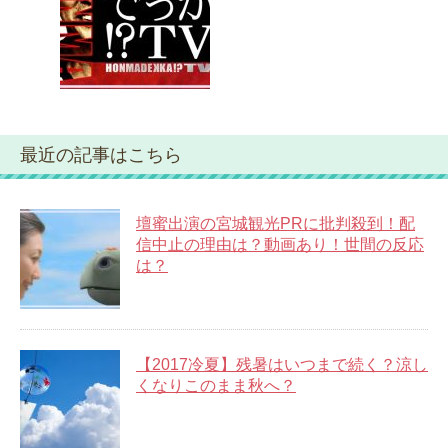
最近の記事はこちら
壇蜜出演の宮城観光PRに批判殺到！配
信中止の理由は？動画あり！世間の反応
は？
【2017冷夏】残暑はいつまで続く？涼し
くなりこのまま秋へ？