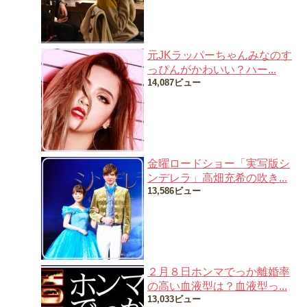
元JKラッパーちゃんみなのす
っぴんがかわいい？ハー...
14,087ビュー
金曜ロードショー「実写版シ
ンデレラ」高畑充希の吹き...
13,586ビュー
２月８日ホンマでっか離婚率
の高い血液型は？血液型っ...
13,033ビュー