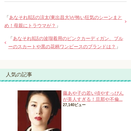
「
あなそれ8話の涼太(東出昌大)が怖い狂気のシーンまと
め！母親にトラウマが？
」
「
あなそれ8話の波瑠着用のピンクカーディガン、ブル
ーのスカートや黒の花柄ワンピースのブランドは？
」
人気の記事
藤あや子の若い頃やすっぴん
が美人すぎる！旦那や不倫...
27,140ビュー