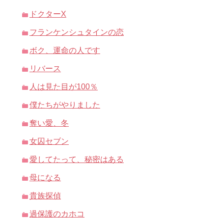
ドクターX
フランケンシュタインの恋
ボク、運命の人です
リバース
人は見た目が100％
僕たちがやりました
奪い愛、冬
女囚セブン
愛してたって、秘密はある
母になる
貴族探偵
過保護のカホコ