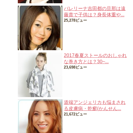
バレリーナ吉田都の旦那は遠
藤貴で子供は？身長体重や...
25,278ビュー
2017春夏ストールのおしゃれ
な巻き方とは？30~...
23,698ビュー
道端アンジェリカも悩まされ
る皮膚病・乾癬(かんせん...
21,672ビュー