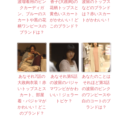
波瑠着用のピン
香子(大政絢)の
波留のトップス
クカーディガ
花柄トップスと
などのブランド
ン、ブルーのス
黄色いスカート
は？赤いスカー
カートや黒の花
がかわいい！ど
トがかわいい！
柄ワンピースの
このブランド？
ブランドは？
あなそれ7話の
あなそれ第5話
あなたのことは
大政絢衣装！赤
の波留のパジャ
それほど第3話
いトップスとス
マワンピがかわ
の波留のピンク
カート、部屋
いい！ジェラー
のワンピースや
着・パジャマが
トピケ？
白のコートのブ
かわいい！どこ
ランドは？
のブランド？