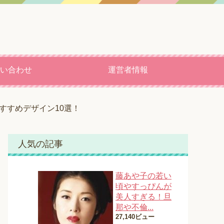
い合わせ
運営者情報
すすめデザイン10選！
人気の記事
藤あや子の若い
頃やすっぴんが
美人すぎる！旦
那や不倫...
27,140ビュー