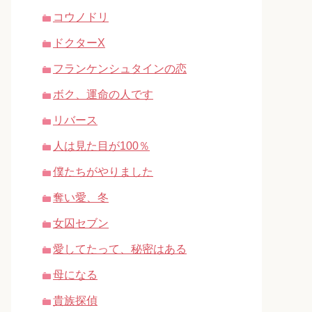
コウノドリ
ドクターX
フランケンシュタインの恋
ボク、運命の人です
リバース
人は見た目が100％
僕たちがやりました
奪い愛、冬
女囚セブン
愛してたって、秘密はある
母になる
貴族探偵