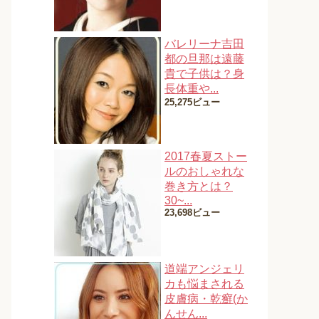
バレリーナ吉田
都の旦那は遠藤
貴で子供は？身
長体重や...
25,275ビュー
2017春夏ストー
ルのおしゃれな
巻き方とは？
30~...
23,698ビュー
道端アンジェリ
カも悩まされる
皮膚病・乾癬(か
んせん...