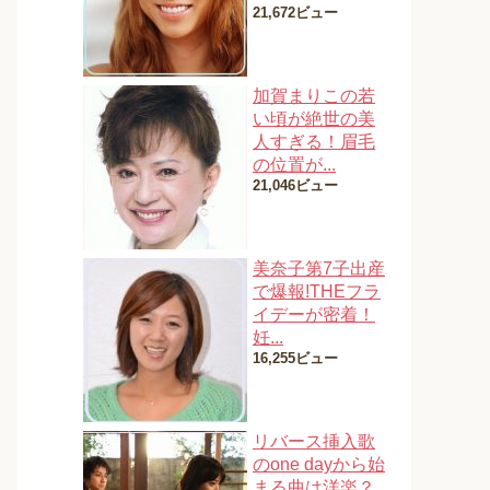
21,672ビュー
加賀まりこの若
い頃が絶世の美
人すぎる！眉毛
の位置が...
21,046ビュー
美奈子第7子出産
で爆報!THEフラ
イデーが密着！
妊...
16,255ビュー
リバース挿入歌
のone dayから始
まる曲は洋楽？...