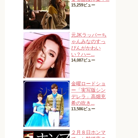
15,259ビュー
元JKラッパーち
ゃんみなのすっ
ぴんがかわい
い？ハー...
14,087ビュー
金曜ロードショ
ー「実写版シン
デレラ」高畑充
希の吹き...
13,586ビュー
２月８日ホンマ