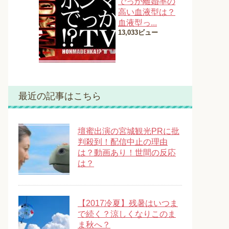
でっか離婚率の
高い血液型は？
血液型っ...
13,033ビュー
最近の記事はこちら
壇蜜出演の宮城観光PRに批
判殺到！配信中止の理由
は？動画あり！世間の反応
は？
【2017冷夏】残暑はいつま
で続く？涼しくなりこのま
ま秋へ？