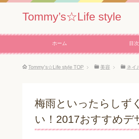
Tommy’s☆Life style
ホーム
目次
Tommy’s☆Life style
TOP
美容
ネイ
梅雨といったらしず
い！2017おすすめデ