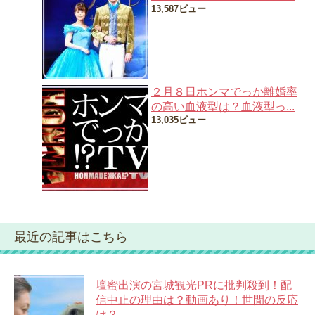
13,587ビュー
２月８日ホンマでっか離婚率
の高い血液型は？血液型っ...
13,035ビュー
最近の記事はこちら
壇蜜出演の宮城観光PRに批判殺到！配
信中止の理由は？動画あり！世間の反応
は？