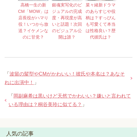
高橋一生の新
銀魂実写化のビ
菜々緒新ドラマ
CM「MOW」は
ジュアルの完成
のあらすじや役
店長役がハマり
度・再現度が高
柄は？すっぴん
役！いつから放
いと話題！次回
も可愛くて本当
送？イケメンな
のビジュアル公
は性格良い？歴
のに甘党？
開は誰？
代彼氏は？
「
波留の髪型やCMがかわいい！彼氏や本名は？あなそ
れに出演中！
」
「
岡副麻希は黒いけど天然でかわいい？嫌いと言われて
いる理由は？桐谷美玲に似てる？
」
人気の記事