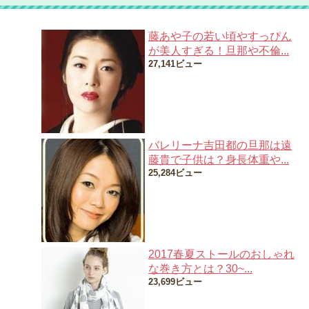
藤あや子の若い頃やすっぴん
が美人すぎる！旦那や不倫...
27,141ビュー
バレリーナ吉田都の旦那は遠
藤貴で子供は？身長体重や...
25,284ビュー
2017春夏ストールのおしゃれ
な巻き方とは？30~...
23,699ビュー