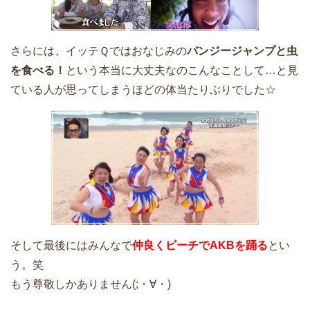
さらには、イッテＱではおなじみの
バンジージャンプと虫
を食べる！
という本当に大丈夫なのこんなことして…と見
ている人が思ってしまうほどの体当たりぶりでした☆
そして最後にはみんなで
仲良くビーチでAKBを踊る
とい
う。笑
もう尊敬しかありません(;・∀・)