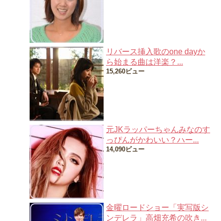
リバース挿入歌のone dayか
ら始まる曲は洋楽？...
15,260ビュー
元JKラッパーちゃんみなのす
っぴんがかわいい？ハー...
14,090ビュー
金曜ロードショー「実写版シ
ンデレラ」高畑充希の吹き...