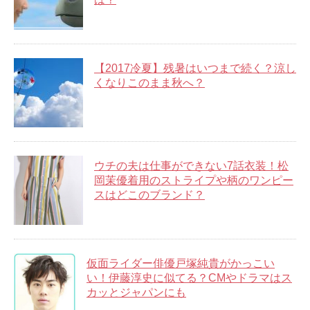
【2017冷夏】残暑はいつまで続く？涼し
くなりこのまま秋へ？
ウチの夫は仕事ができない7話衣装！松
岡茉優着用のストライプや柄のワンピー
スはどこのブランド？
仮面ライダー俳優戸塚純貴がかっこい
い！伊藤淳史に似てる？CMやドラマはス
カッとジャパンにも