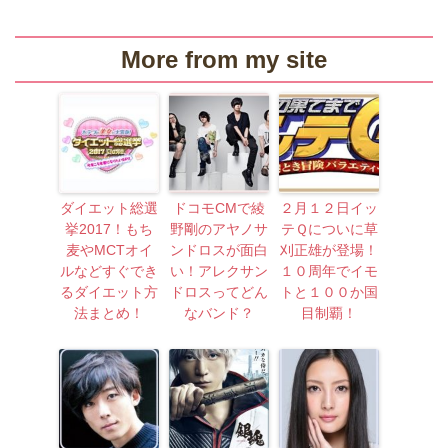
More from my site
ダイエット総選
ドコモCMで綾
２月１２日イッ
挙2017！もち
野剛のアヤノサ
テＱについに草
麦やMCTオイ
ンドロスが面白
刈正雄が登場！
ルなどすぐでき
い！アレクサン
１０周年でイモ
るダイエット方
ドロスってどん
トと１００か国
法まとめ！
なバンド？
目制覇！