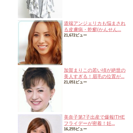
道端アンジェリカも悩まされ
る皮膚病・乾癬(かんせん...
21,672ビュー
加賀まりこの若い頃が絶世の
美人すぎる！眉毛の位置が...
21,051ビュー
美奈子第7子出産で爆報!THE
フライデーが密着！妊...
16,255ビュー