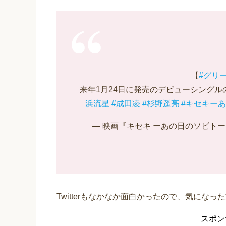
【
#グリ
来年1月24日に発売のデビューシング
浜流星
#成田凌
#杉野遥亮
#キセキー
— 映画『キセキ ーあの日のソビトー』公式 
Twitterもなかなか面白かったので、気になっ
スポン