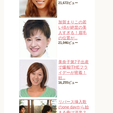
21,672ビュー
加賀まりこの若
い頃が絶世の美
人すぎる！眉毛
の位置が...
21,046ビュー
美奈子第7子出産
で爆報!THEフラ
イデーが密着！
妊...
16,255ビュー
リバース挿入歌
のone dayから始
まる曲は洋楽？...