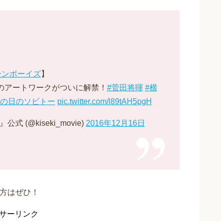
ーンボーイズ
】
ルのアートワークがついに解禁！
#菅田将暉
#横
あの日のソビトー
pic.twitter.com/l89tAH5pgH
(@kiseki_movie)
2016年12月16日
た方はぜひ！
サーリンク