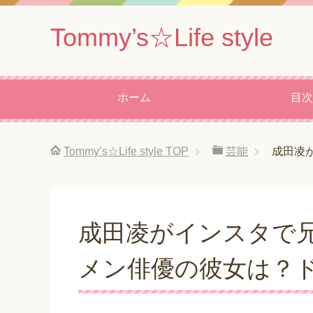
Tommy’s☆Life style
ホーム
目次
Tommy’s☆Life style
TOP
芸能
成田凌
成田凌がインスタで
メン俳優の彼女は？