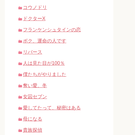
コウノドリ
ドクターX
フランケンシュタインの恋
ボク、運命の人です
リバース
人は見た目が100％
僕たちがやりました
奪い愛、冬
女囚セブン
愛してたって、秘密はある
母になる
貴族探偵