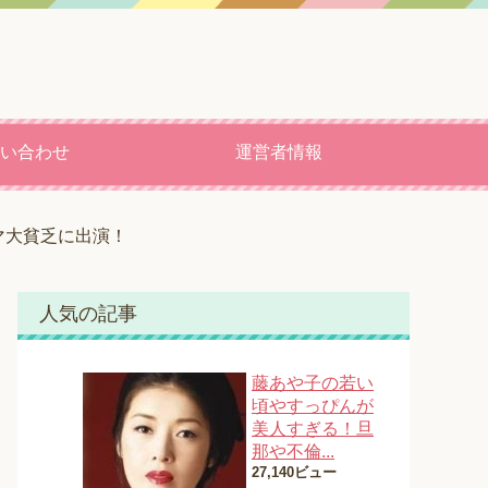
い合わせ
運営者情報
マ大貧乏に出演！
人気の記事
藤あや子の若い
頃やすっぴんが
美人すぎる！旦
那や不倫...
27,140ビュー