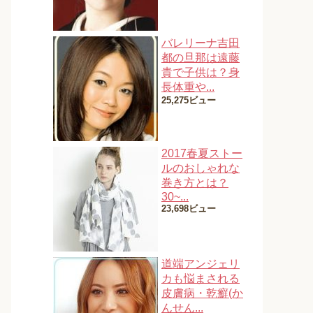
バレリーナ吉田
都の旦那は遠藤
貴で子供は？身
長体重や...
25,275ビュー
2017春夏ストー
ルのおしゃれな
巻き方とは？
30~...
23,698ビュー
道端アンジェリ
カも悩まされる
皮膚病・乾癬(か
んせん...