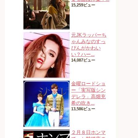
15,259ビュー
元JKラッパーち
ゃんみなのすっ
ぴんがかわい
い？ハー...
14,087ビュー
金曜ロードショ
ー「実写版シン
デレラ」高畑充
希の吹き...
13,586ビュー
２月８日ホンマ