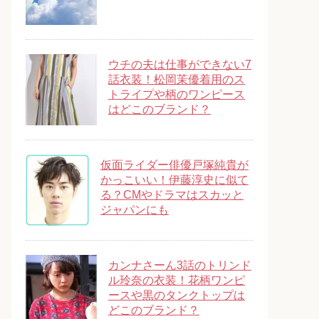
ウチの夫は仕事ができない7
話衣装！松岡茉優着用のス
トライプや柄のワンピース
はどこのブランド？
仮面ライダー俳優戸塚純貴が
かっこいい！伊藤淳史に似て
る？CMやドラマはスカッと
ジャパンにも
カンナさーん3話のトリンド
ル玲奈の衣装！花柄ワンピ
ースや黒のタンクトップは
どこのブランド？