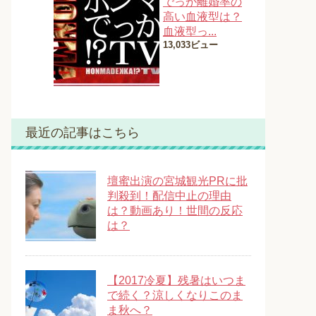
でっか離婚率の
高い血液型は？
血液型っ...
13,033ビュー
最近の記事はこちら
壇蜜出演の宮城観光PRに批
判殺到！配信中止の理由
は？動画あり！世間の反応
は？
【2017冷夏】残暑はいつま
で続く？涼しくなりこのま
ま秋へ？