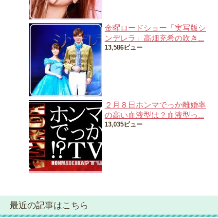
金曜ロードショー「実写版シ
ンデレラ」高畑充希の吹き...
13,586ビュー
２月８日ホンマでっか離婚率
の高い血液型は？血液型っ...
13,035ビュー
最近の記事はこちら