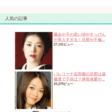
人気の記事
藤あや子の若い頃やすっぴん
が美人すぎる！旦那や不倫...
27,141ビュー
バレリーナ吉田都の旦那は遠
藤貴で子供は？身長体重や...
25,279ビュー