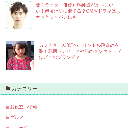
仮面ライダー俳優戸塚純貴がかっこい
い！伊藤淳史に似てる？CMやドラマはス
カッとジャパンにも
カンナさーん3話のトリンドル玲奈の衣
装！花柄ワンピースや黒のタンクトップ
はどこのブランド？
カテゴリー
お役立ち情報
グルメ
スポーツ