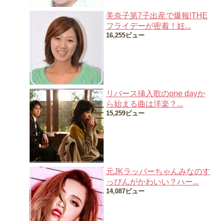
美奈子第7子出産で爆報!THE
フライデーが密着！妊...
16,255ビュー
リバース挿入歌のone dayか
ら始まる曲は洋楽？...
15,259ビュー
元JKラッパーちゃんみなのす
っぴんがかわいい？ハー...
14,087ビュー