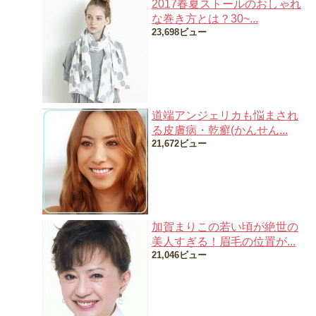
2017春夏ストールのおしゃれ
な巻き方とは？30~...
23,698ビュー
道端アンジェリカも悩まされ
る皮膚病・乾癬(かんせん...
21,672ビュー
加賀まりこの若い頃が絶世の
美人すぎる！眉毛の位置が...
21,046ビュー