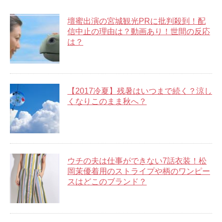
壇蜜出演の宮城観光PRに批判殺到！配
信中止の理由は？動画あり！世間の反応
は？
【2017冷夏】残暑はいつまで続く？涼し
くなりこのまま秋へ？
ウチの夫は仕事ができない7話衣装！松
岡茉優着用のストライプや柄のワンピー
スはどこのブランド？